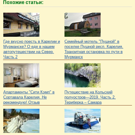
Похожие статьи:
Где вкусно поесть в Карелии и
Семейный мотель "Пушной" в
Мурманске? О еде в нашем
поселке Пушной респ. Карелия.
автопутешествии на Север.
Транзитная остановка по пути в
Часть 2
Мурманск
Апартаменты "Сити Кэмп" в
Путешествие на Кольский
Сортавала Карелия. Не
полуостров—2019. Часть 2.
рекомендую! Отзыв
Териберка – Самара