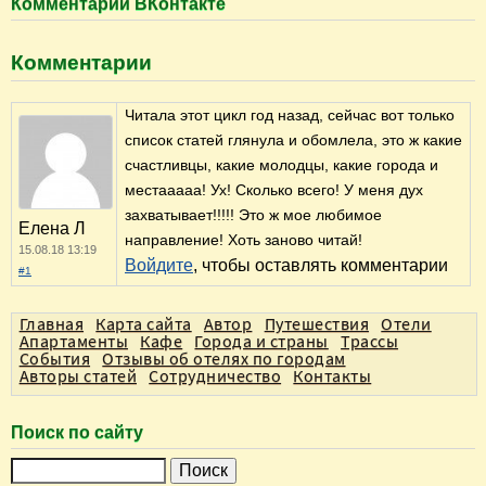
Комментарии ВКонтакте
Комментарии
Читала этот цикл год назад, сейчас вот только
список статей глянула и обомлела, это ж какие
счастливцы, какие молодцы, какие города и
местааааа! Ух! Сколько всего! У меня дух
захватывает!!!!! Это ж мое любимое
Елена Л
направление! Хоть заново читай!
15.08.18 13:19
Войдите
, чтобы оставлять комментарии
#1
Главная
Карта сайта
Автор
Путешествия
Отели
Апартаменты
Кафе
Города и страны
Трассы
События
Отзывы об отелях по городам
Авторы статей
Сотрудничество
Контакты
Поиск по сайту
П