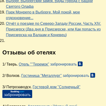
Выборг. Выборгский замок. Виды города с башни
Святого Олафа
Парк Монрепо в Выборге. Мой покой, мое
отдохновение...
Отчёт о поездке по Северо-Западу России. Часть XIV.
Приозерск (Два дня в Приозерске, или Как попасть из
Приозерска на Валаам и Коневец)
Отзывы об отелях
1/ Тверь.
Отель ""Теремок"
забронировать
2/ Волхов.
Гостиница "Металлург"
забронировать
3/ Петрозаводск.
Гостевой дом "Солнечный"
забронировать