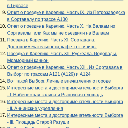
в Гирвасе
Отчет о поездке в Карелию. Часть IX. Из Петрозаводска
в Сортавалу по трассе А130
Отчет о поездке в Карелию. Часть X. На Валаам из
Сортавалы, или Как мы не съездили на Валаам
Поездка в Карелию. Часть XI. Сортавала.
Достопримечательности, кафе, гостиницы
Поездка в Карелию. Часть XII. Рускеала. Водопады.
Мраморный каньон
Отчет о поездке в Карелию. Часть XIII. Из Сортавала в
Выборг по трассам А121 (А129) и А124
Вот такой Выборг. Личные впечатления о городе
Интересные места и достопримечательности Выборга
- I. Набережная залива и Рыночная площадь
Интересные места и достопримечательности Выборга
- II. Аннинские укрепления
Интересные места и достопримечательности Выборга
- III. Площадь Старой Ратуши