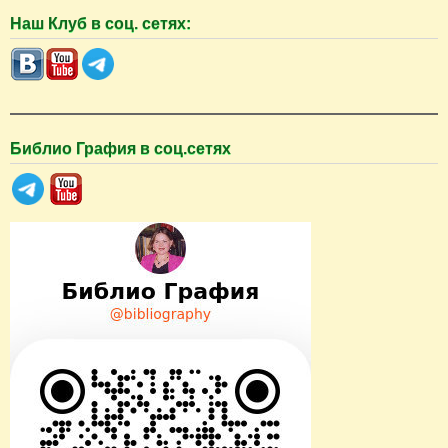
о
Наш Клуб в соц. сетях:
и
с
к
Библио Графия в соц.сетях