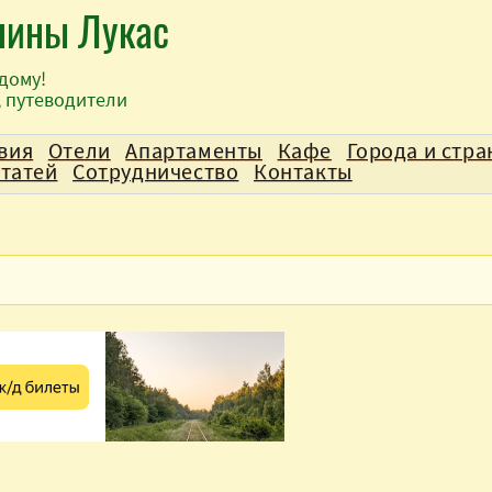
лины Лукас
дому!
, путеводители
вия
Отели
Апартаменты
Кафе
Города и стр
статей
Сотрудничество
Контакты