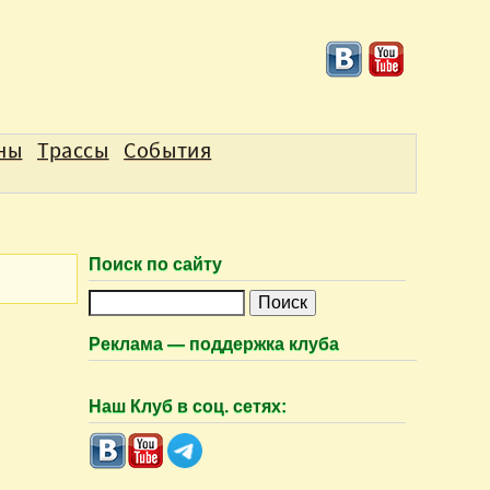
аны
Трассы
События
Поиск по сайту
П
о
Реклама — поддержка клуба
и
с
Наш Клуб в соц. сетях:
к