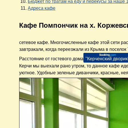
Бюджет по тратам на еду и перекусы за наше
Адреса кафе
Кафе Помпончик на х. Коржевс
сетевое кафе. Многочисленные кафе этой сети ра
завтракали, когда переезжали из Крыма в поселок
Расстояние от гостевого дома
"Керченский дворик
Керчи мы выехали рано утром, то данное кафе ид
уютное. Удобные зеленые диванчики, красные, нея