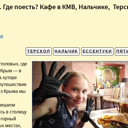
Где поесть? Кафе в КМВ, Нальчике, Терс
ия
ТЕРСКОЛ
НАЛЬЧИК
ЕССЕНТУКИ
ПЯТ
столовых, где
в Крым — в
а хуторе
 путешествие
Из Крыма мы
 решили
сь в столицу
 горный
ых местах,