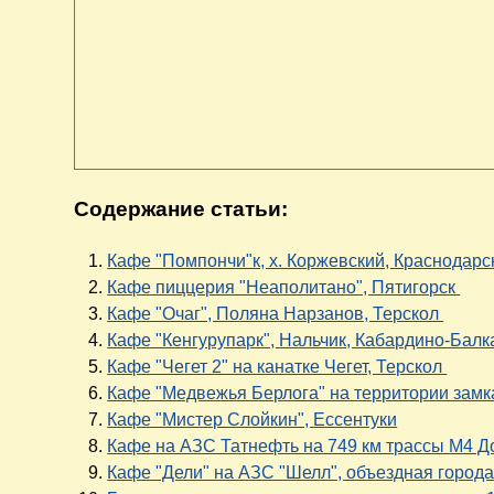
Содержание статьи:
Кафе "Помпончи"к, х. Коржевский, Краснодарс
Кафе пиццерия "Неаполитано", Пятигорск
Кафе "Очаг", Поляна Нарзанов, Терскол
Кафе "Кенгурупарк", Нальчик, Кабардино-Бал
Кафе "Чегет 2" на канатке Чегет, Терскол
Кафе "Медвежья Берлога" на территории зам
Кафе "Мистер Слойкин", Ессентуки
Кафе на АЗС Татнефть на 749 км трассы М4 Д
Кафе "Дели" на АЗС "Шелл", объездная города