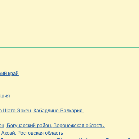
кий край
кария
ка Шато Эркен, Кабардино-Балкария
он, Богучарский район, Воронежская область
 Аксай, Ростовская область