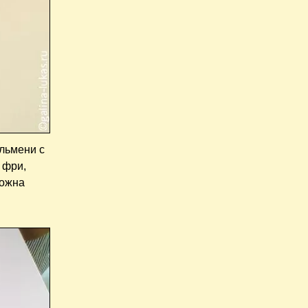
льмени с
 фри,
можна