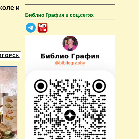
коле и
Библио Графия в соц.сетях
ИГОРСК