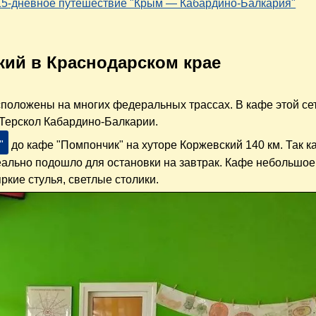
 15-дневное путешествие "Крым — Кабардино-Балкария"
кий в Краснодарском крае
сположены на многих федеральных трассах. В кафе этой се
 Терскол Кабардино-Балкарии.
"
до кафе "Помпончик" на хуторе Коржевский 140 км. Так ка
еально подошло для остановки на завтрак. Кафе небольшое
ркие стулья, светлые столики.