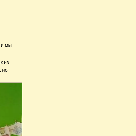
ти мы
к из
, но