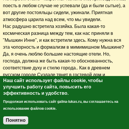
поесть в любом случае не успевали (да и были сытые), а
вот другие постояльцы сидели, ужинали. Приятная
атмосфера царила над всем, что мы увидели.
Нас радушно встретила хозяйка. Была какая-то
космическая разница между тем, как нас приняли в
"Мышкин Инне", и как встретили здесь. Кому нужна вся
эта чопорность и формализм в мимимишном Мышкине?
Да, я очень люблю большие настоящие отели. Но,
господа, должна же быть какая-то обоснованность,
соответствие духу и стилю города.. Как в древнем
русском городе Суздале тянет в гостевой дом и
Наш сайт использует файлы cookie, чтобы
отельчики в стиле кантри, так и в игрушечном, окутанном
улучшить работу сайта, повысить его
легендами Мышкине ждёшь чего-то эмоционально
эффективность и удобство.
тёплого, человеческого. Ну город такой!
Продолжая использовать сайт galina-lukas.ru, вы соглашаетесь на
Стоимость трёхместного номера в "Мышкином дворе" 2
использование файлов cookie.
800 руб. Завтраки оплачиваются отдельно.
Хозяйка удивилась, откуда мы упали ей на голову так
Понятно
Добавить комментарий
поздно. Охнула, когда мы сказали, что только что