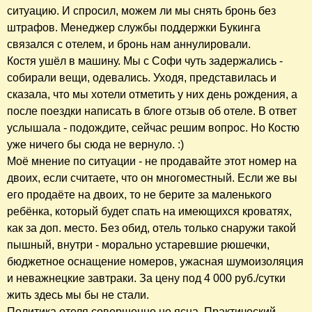
ситуацию. И спросил, можем ли мы снять бронь без
штрафов. Менеджер службы поддержки Букинга
связался с отелем, и бронь нам аннулировали.
Костя ушёл в машину. Мы с Софи чуть задержались -
собирали вещи, одевались. Уходя, представилась и
сказала, что мы хотели отметить у них день рождения, а
после поездки написать в блоге отзыв об отеле. В ответ
услышала - подождите, сейчас решим вопрос. Но Костю
уже ничего бы сюда не вернуло. :)
Моё мнение по ситуации - не продавайте этот номер на
двоих, если считаете, что он многоместный. Если же вы
его продаёте на двоих, то не берите за маленького
ребёнка, который будет спать на имеющихся кроватях,
как за доп. место. Без обид, отель только снаружи такой
пышный, внутри - морально устаревшие рюшечки,
бюджетное оснащение номеров, ужасная шумоизоляция
и неважнецкие завтраки. За цену под 4 000 руб./сутки
жить здесь мы бы не стали.
Политика отеля совершенно не ясна. Практический