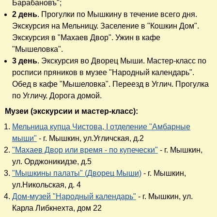
Барабановъ";
2 день
. Прогулки по Мышкину в течение всего дня.
Экскурсия на Мельницу. Заселение в "Кошкин Дом".
Экскурсия в "Махаев Двор". Ужин в кафе
"Мышеловка".
3 день
. Экскурсия во Дворец Мыши. Мастер-класс по
росписи пряников в музее "Народный календарь".
Обед в кафе "Мышеловка". Переезд в Углич. Прогулка
по Угличу. Дорога домой.
Музеи (экскурсии и мастер-класс):
Мельница купца Чистова, I отделение "Амбарные
мыши"
- г. Мышкин, ул.Угличская, д.2
"Махаев Двор или время - по купечески"
- г. Мышкин,
ул. Орджоникидзе, д.5
"Мышкины палаты" (Дворец Мыши)
- г. Мышкин,
ул.Никольская, д. 4
Дом-музей "Народный календарь"
- г. Мышкин, ул.
Карла Либкнехта, дом 22