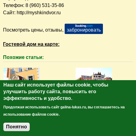
Телефон: 8 (960) 531-35-86
Сайт: http://myshkindvor.ru
Посмотреть цены, отзывы,
забронировать
Гостевой дом на карте:
Похожие статьи:
Наш сайт использует файлы cookie, чтобы
улучшить работу сайта, повысить его
Гостиница "Кошкин Дом" - лучший
Мышкин: Город-забава. Город-
эффективность и удобство.
отель в Мышкине
игрушка. Город-музей
Продолжая использовать сайт galina-lukas.ru, вы соглашаетесь на
использование файлов cookie.
Понятно
Добавить комментарий