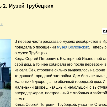
ь 2. Музей Трубецких
ия
И
В первой части рассказа о музеях декабристов в Ир
поведала о посещении
музея Волконских
. Теперь 
о музее Трубецких.
Когда Сергей Петрович с Екатериной Ивановной с
свой дом, а точнее собирали его после перевозки в
из села Оёк, строение сильно выделялось на фоне
тогдашней городской застройки. Дом больше выгля
маленький дворец, а не обычный городской дом. И 
маленький дворец, изящный, небольшой, с высту
вперед эркером, построенный с любовью и заботой
семье.
Князь Сергей Петрович Трубецкой, участник Отече