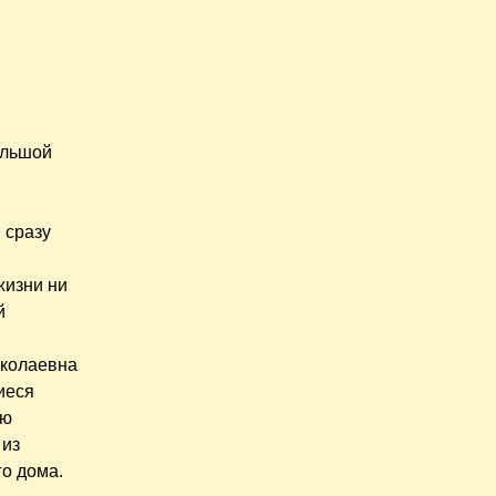
ольшой
 сразу
жизни ни
й
иколаевна
иеся
ую
 из
го дома.