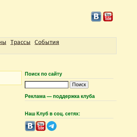
аны
Трассы
События
Поиск по сайту
П
о
Реклама — поддержка клуба
и
с
Наш Клуб в соц. сетях:
к