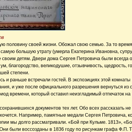
тв
ую половину своей жизни. Обожал свою семью. За то время,
 самую большую утрату (умерла Екатерина Ивановна, супруг
е своим детям. Двери дома Сергея Петровича были всегда 
 ум, благородство, великодушие, отзывчивость, щедрость, г
сшей степени.
сь и раньше встречали гостей. В экспозициях этой комнаты
ания, и уже после официального разрешения вернуться из 
риод времени, который оставил неизгладимый отпечаток на
сохранившихся документов тех лет. Обо всех рассказать не
ь хочется. Например, памятные медали Сергея Петровича, к
опии мы долго рассматривали. «Бой при Кульме. 1813», «Бо
ни были воссозданы в 1836 году по рисункам графа Ф.П. Т