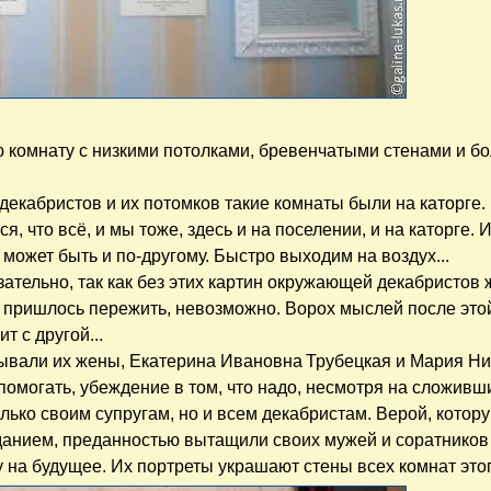
 комнату с низкими потолками, бревенчатыми стенами и б
кабристов и их потомков такие комнаты были на каторге.
 что всё, и мы тоже, здесь и на поселении, и на каторге. И
 может быть и по-другому. Быстро выходим на воздух...
язательно, так как без этих картин окружающей декабристов 
им пришлось пережить, невозможно. Ворох мыслей после это
т с другой...
ывали их жены, Екатерина Ивановна Трубецкая и Мария Н
помогать, убеждение в том, что надо, несмотря на сложивш
лько своим супругам, но и всем декабристам. Верой, котор
данием, преданностью вытащили своих мужей и соратников
 на будущее. Их портреты украшают стены всех комнат это