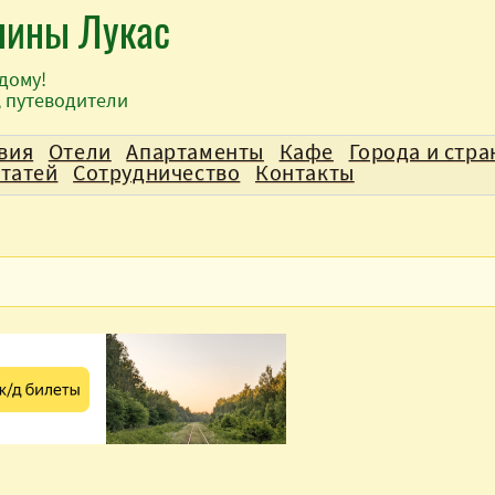
лины Лукас
дому!
, путеводители
вия
Отели
Апартаменты
Кафе
Города и стр
статей
Сотрудничество
Контакты