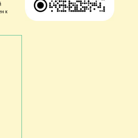
й
н к