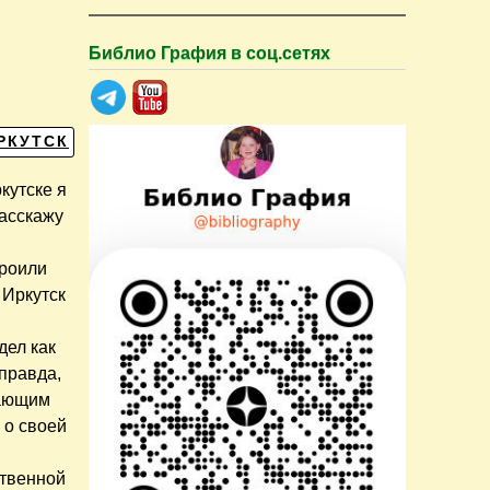
Библио Графия в соц.сетях
РКУТСК
кутске я
расскажу
троили
 Иркутск
дел как
правда,
пающим
 о своей
ственной