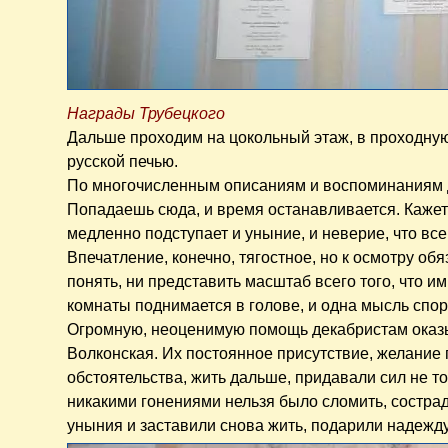
Награды Трубецкого
Дальше проходим на цокольный этаж, в проходную
русской печью.
По многочисленным описаниям и воспоминаниям де
Попадаешь сюда, и время останавливается. Кажется,
медленно подступает и уныние, и неверие, что все
Впечатление, конечно, тягостное, но к осмотру об
понять, ни представить масштаб всего того, что 
комнаты поднимается в голове, и одна мысль спори
Огромную, неоценимую помощь декабристам оказ
Волконская. Их постоянное присутствие, желание 
обстоятельства, жить дальше, придавали сил не то
никакими гонениями нельзя было сломить, состра
уныния и заставили снова жить, подарили надежду