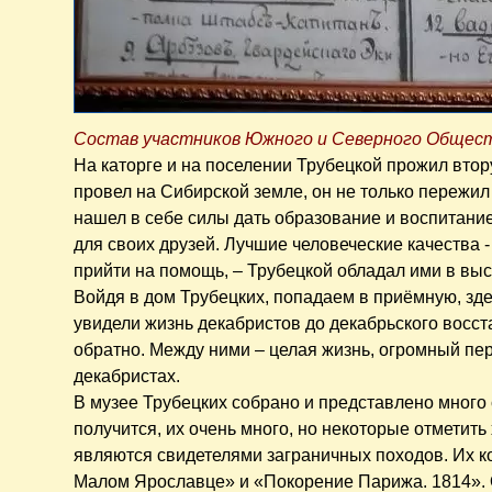
Состав участников Южного и Северного Общес
На каторге и на поселении Трубецкой прожил втор
провел на Сибирской земле, он не только пережил
нашел в себе силы дать образование и воспитани
для своих друзей. Лучшие человеческие качества -
прийти на помощь, – Трубецкой обладал ими в вы
Войдя в дом Трубецких, попадаем в приёмную, зде
увидели жизнь декабристов до декабрьского восст
обратно. Между ними – целая жизнь, огромный пе
декабристах.
В музее Трубецких собрано и представлено много 
получится, их очень много, но некоторые отметит
являются свидетелями заграничных походов. Их к
Малом Ярославце» и «Покорение Парижа. 1814». О