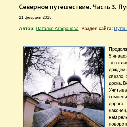
Северное путешествие. Часть 3. П
21 февраля 2018
Автор:
Наталья Агафонова
Раздел сайта:
Путеш
Продол
5 январ
тут отли
дождем с
свезло, 
доска. В
Учитыва
сомнени
дорога 
наконец,
нам рел
повороты