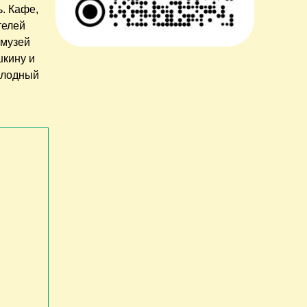
ь. Кафе,
телей
 музей
шкину и
олодный