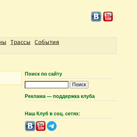
аны
Трассы
События
Поиск по сайту
П
о
Реклама — поддержка клуба
и
с
Наш Клуб в соц. сетях:
к