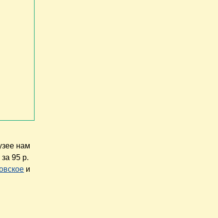
узее нам
за 95 р.
овское
и