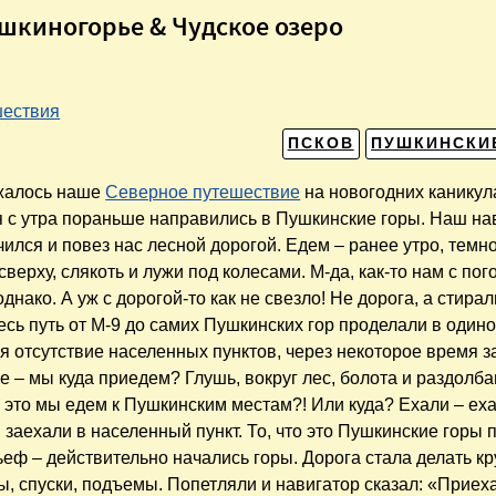
ушкиногорье & Чудское озеро
ествия
ПСКОВ
ПУШКИНСКИ
жалось наше
Северное путешествие
на новогодних каникула
я с утра пораньше направились в Пушкинские горы. Наш на
чился и повез нас лесной дорогой. Едем – ранее утро, темно
верху, слякоть и лужи под колесами. М-да, как-то нам с пог
однако. А уж с дорогой-то как не свезло! Не дорога, а стира
есь путь от М-9 до самих Пушкинских гор проделали в одино
я отсутствие населенных пунктов, через некоторое время з
е – мы куда приедем? Глушь, вокруг лес, болота и раздолб
– это мы едем к Пушкинским местам?! Или куда? Ехали – ех
 заехали в населенный пункт. То, что это Пушкинские горы 
ьеф – действительно начались горы. Дорога стала делать к
, спуски, подъемы. Попетляли и навигатор сказал: «Приеха