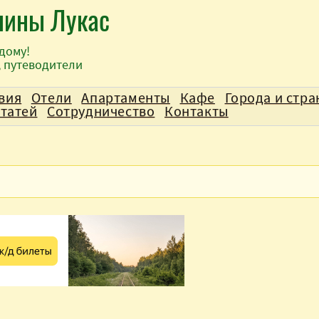
лины Лукас
дому!
, путеводители
вия
Отели
Апартаменты
Кафе
Города и стр
статей
Сотрудничество
Контакты