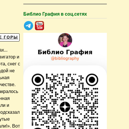
Библио Графия в соц.сетях
Е ГОРЫ
х...
вигатор и
та, снег с
одой не
льная
честве.
акралось
анная
али и
подсказал
рутые
ли!». Вот