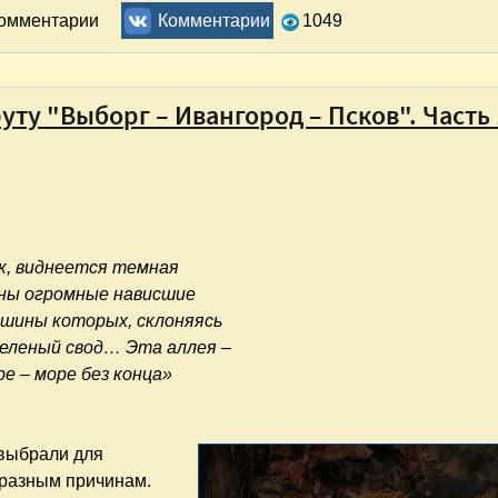
у "Выборг – Ивангород – Псков". Часть 3. Псков — Печоры
комментарии
Комментарии
1049
ту "Выборг – Ивангород – Псков". Часть 
к, виднеется темная
оны огромные нависшие
ершины которых, склоняясь
еленый свод… Эта аллея –
ре – море без конца»
 выбрали для
о разным причинам.