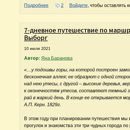
о 7-дневное путешествие по маршрут
Подробнее
2
Войдите
, чтобы оставлять 
7-дневное путешествие по маршру
Выборг
10 июля 2021
Автор:
Яна Баранова
«…у подошвы горы, на которой построен замо
бесконечная аллея; ее образуют с одной стор
над нею утесы, с другой – высокие деревья, в
к оконечностям утесов, составляют темный з
рай в жаркий день. В конце ее открывается мо
А.П. Керн. 1829г.
В этом году при планировании путешествия мы
прогулок и знакомства эти три чудных города п