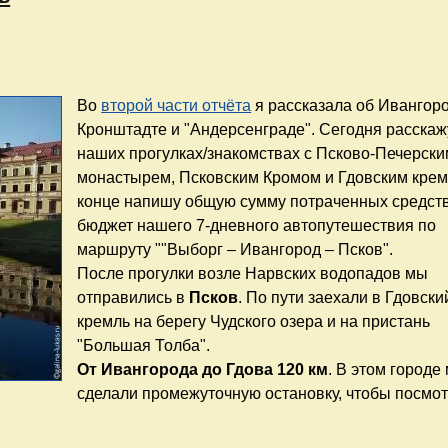
Во
второй части отчёта
я рассказала об Ивангоро
Кронштадте и "Андерсенграде". Сегодня расскаж
наших прогулках/знакомствах с Псково-Печерски
монастырем, Псковским Кромом и Гдовским крем
конце напишу общую сумму потраченных средст
бюджет нашего 7-дневного автопутешествия по
маршруту ""Выборг – Ивангород – Псков".
После прогулки возле Нарвских водопадов мы
отправились в
Псков
. По пути заехали в Гдовски
кремль на берегу Чудского озера и на пристань
"Большая Толба".
От Ивангорода до Гдова 120 км
. В этом городе
сделали промежуточную остановку, чтобы посмот