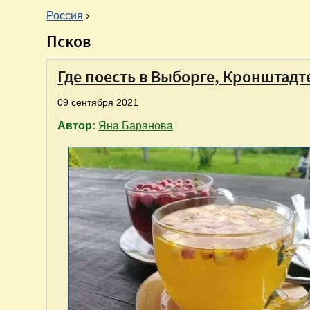
Россия
›
Псков
В
ы
Где поесть в Выборге, Кронштадт
09 сентября 2021
з
Автор:
Яна Баранова
д
е
с
ь