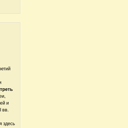
ретий
и
отреть
еи,
ей и
 вв.
я здесь