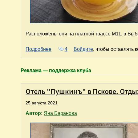
Расположены они на платной трассе М11, в Выб
о Где поесть в Выборге, Кронштадте,
Подробнее
4
Войдите
, чтобы оставлять 
Реклама — поддержка клуба
Отель "Пушкинъ" в Пскове. Отды
25 августа 2021
Автор:
Яна Баранова