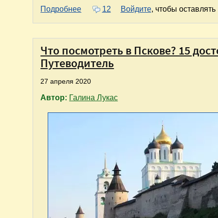
о 7-дневное путешествие по маршрут
Подробнее
12
Войдите
, чтобы оставлят
Что посмотреть в Пскове? 15 дос
Путеводитель
27 апреля 2020
Автор:
Галина Лукас