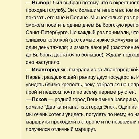
—
Выборг
был выбран потому, что в окрестнос
проходил службу. Он с большим теплом вспомина
показать его мне и Полине. Мы несколько раз пр
сможем посетить одним днем Выборгскую крепос
Санкт-Петербурге. Но каждый раз понимали, что
слишком короткой (все самые яркие жемчужины 
один день тяжело) и изматывающей (расстояние
до Выборга достаточно большое). Ждали подхо
оно наступило.
—
Ивангород
мы выбрали из-за Ивангородской 
Нарвы, разделяющей границу двух государств. 
увидеть близко крепость, реку, забраться на не
пройти пешком почти по всему периметру стен.
—
Псков
— родной город Вениамина Каверина,
романе "Два капитана" как город Энск . Один из 
мы очень хотели увидеть, погулять по нему, но 
маршруты проходили в стороне и не позволяли 
получился отличный маршрут.