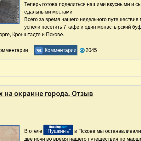
Теперь готова поделиться нашими вкусными и с
едальными местами.
Всего за время нашего недельного путешествия
успели посетить 7 кафе и один монастырский буф
орге, Кронштадте и Пскове.
 Пскове
комментарии
Комментарии
2045
х на окраине города. Отзыв
В отеле
"Пушкинъ"
в Пскове мы останавливали
две ночи во время нашего путешествия по марш