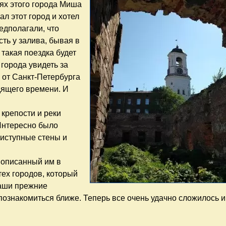
тях этого города Миша
л этот город и хотел
едполагали, что
ть у залива, бывая в
 такая поездка будет
города увидеть за
 от Санкт-Петербурга
дящего времени. И
крепости и реки
Интересно было
приступные стены и
 описанный им в
тех городов, который
наши прежние
познакомиться ближе. Теперь все очень удачно сложилось и