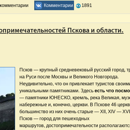
у "Выборг – Ивангород – Псков". Часть 1. Выборг
ь комментарии
Комментарии
1891
топримечательностей Пскова и области.
Псков — крупный средневековый русский город, т
на Руси после Москвы и Великого Новгорода.
Неудивительно, что он привлекает туристов своим
уникальными памятниками. Здесь
есть что посм
— памятники ЮНЕСКО, кремль, река Великая, муз
набережные и, конечно, церкви. В Пскове 46 церкв
большинство из них очень старые — XII, XIV — XVII
Псков — город для пешеходных
маршрутов, достопримечательности располагаютс