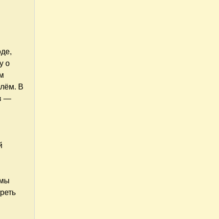
де,
у о
м
лём. В
в —
й
 мы
реть