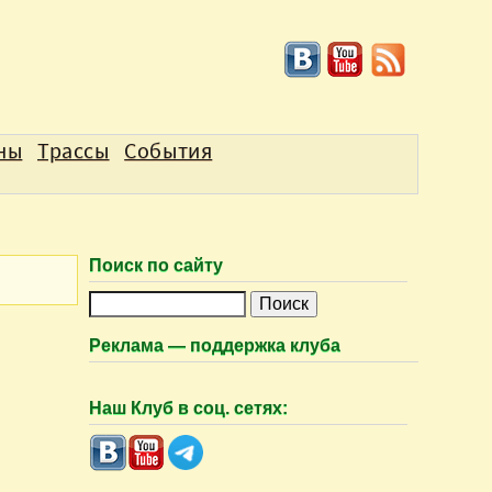
аны
Трассы
События
Поиск по сайту
П
о
Реклама — поддержка клуба
и
с
Наш Клуб в соц. сетях:
к