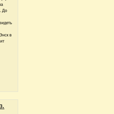
на
. До
т
видеть
Энск в
вит
3.