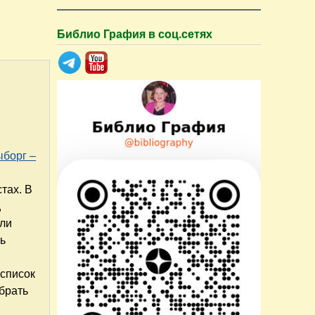
Библио Графия в соц.сетях
ыборг –
тах. В
,
али
ь
 список
брать