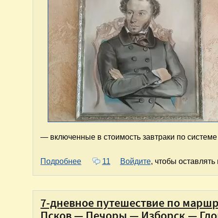
— включенные в стоимость завтраки по системе 
о Отель "Пушкинъ" в Пскове. Отдых н
Подробнее
11
Войдите
, чтобы оставлять
7-дневное путешествие по маршру
Псков — Печоры — Изборск — Гдо