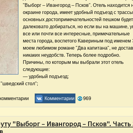
"Выборг – Ивангород – Псков". Отель находится 
окраине города, имеет удобный подъезд с трассы
основных достопримечательностей пешком буде
далековато добираться, но если вы на машине, у
все или почти все интересные, примечательные
места города, воспетого Кавериным под именем 
моем любимом романе "Два капитана", не доста
никаких неудобств. Теперь более подробно.
Причины, по которым мы выбрали этот отель
следующие:
— удобный подъезд;
"шведский стол";
а окраине города. Отзыв
 комментарии
Комментарии
969
ту "Выборг – Ивангород – Псков". Часть 
в