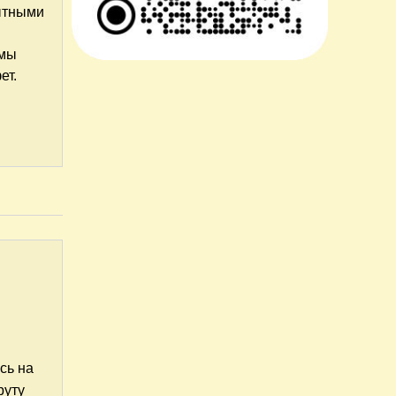
ытными
 мы
ет.
сь на
руту