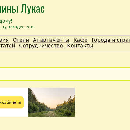
лины Лукас
дому!
, путеводители
вия
Отели
Апартаменты
Кафе
Города и стр
статей
Сотрудничество
Контакты