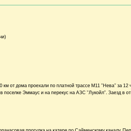
чи)
 км от дома проехали по платной трассе М11 "Нева" за 12 
в поселке Эммаус и на перекус на АЗС "Лукойл". Заезд в о
торачасовая прогулка на катере по Сайменскому каналу. Пе