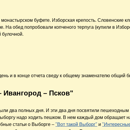
 монастырском буфете. Изборская крепость. Словенские кл
е. На обед попробовали копченого терпуга (купили в Изборс
й булочной.
 день и в конце отчета сведу к общему знаменателю общий б
– Ивангород – Псков"
были два полных дня. И эти два дня посвятили пешеходным
Выборгу надо ходить пешком. В нем каждый дом обращает н
обные статьи о Выборге –
"Вот такой Выборг"
и
"Интересные