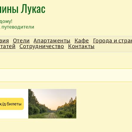
лины Лукас
дому!
, путеводители
вия
Отели
Апартаменты
Кафе
Города и стр
статей
Сотрудничество
Контакты