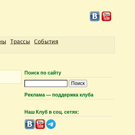
аны
Трассы
События
Поиск по сайту
П
о
Реклама — поддержка клуба
и
с
Наш Клуб в соц. сетях:
к