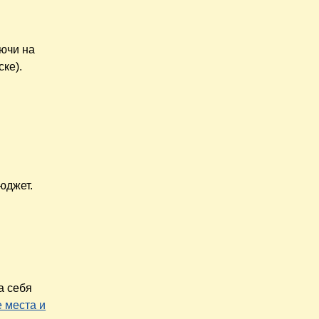
ючи на
ке).
юджет.
а себя
 места и