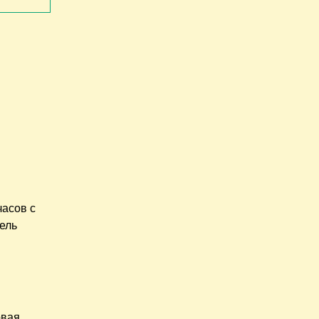
часов с
тель
рвая