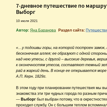
7-дневное путешествие по маршруту
Выборг
10 июля 2021
Автор:
Яна Баранова
Раздел сайта:
Путешеств
«…у подошвы горы, на которой построен замок,
бесконечная аллея; ее образуют с одной сторон
над нею утесы, с другой – высокие деревья, вер
к оконечностям утесов, составляют темный зе
рай в жаркий день. В конце ее открывается море
А.П. Керн. 1829г.
В этом году при планировании путешествия мы вы
знакомства эти три чудных города по разным прич
—
Выборг
был выбран потому, что в окрестностя
проходил службу. Он с большим теплом вспоминал 