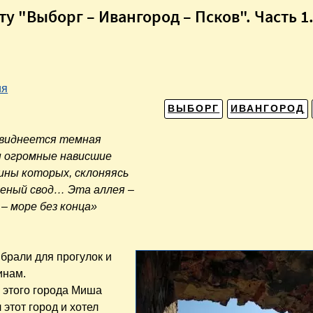
 "Выборг – Ивангород – Псков". Часть 1
ия
ВЫБОРГ
ИВАНГОРОД
 виднеется темная
ы огромные нависшие
шины которых, склоняясь
леный свод… Эта аллея –
 – море без конца»
брали для прогулок и
инам.
х этого города Миша
этот город и хотел