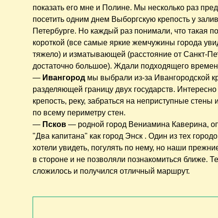
показать его мне и Полине. Мы несколько раз пре
посетить одним днем Выборгскую крепость у залив
Петербурге. Но каждый раз понимали, что такая п
короткой (все самые яркие жемчужины города увид
тяжело) и изматывающей (расстояние от Санкт-Пе
достаточно большое). Ждали подходящего времени
—
Ивангород
мы выбрали из-за Ивангородской кр
разделяющей границу двух государств. Интересно
крепость, реку, забраться на неприступные стены 
по всему периметру стен.
—
Псков
— родной город Вениамина Каверина, о
"Два капитана" как город Энск . Один из тех город
хотели увидеть, погулять по нему, но наши преж
в стороне и не позволяли познакомиться ближе. Т
сложилось и получился отличный маршрут.