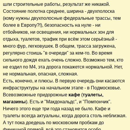
шли строительные работы, результат же никакой.
Состояние полотна среднее, ширина - двухполоска
(кому нужны двухполосные федеральные трассы, тем
более в Европу?!), безопасность на нуле - ни
отбойников, ни освещения, ни нормальных зон для
отдыха, туалетов, трафик при всём этом серьёзный -
много фур, легковушек. В общем, трасса загружена,
регулярно стоишь "в очереди" за кем-то. Во время
сильного дождя ехать очень сложно. Возможно тем, кто
не ездил по М4, эта дорога покажется нормальной. Нет,
не нормальная, опасная, сложная.
Есть, конечно, и плюсы. В первую очередь они касаются
инфраструктуры на начальном этапе - в Подмосковье.
Всевозможные придорожные
кафе
(
туалеты,
магазины
). Есть и "Макдональдс", и "Помпончик".
Ничего этого еще три года назад не было. Кафе и
туалеты всегда актуальны, когда дорога столь неблизкая.
А тут пока доедешь по московским пробкам до
финишной прямой, всё это становится особо