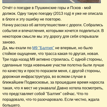
Отчёт о поездке в Пушкинские горы и Псков - мой
должок. Одну такую поездку (2013 год) я уже не описала
в блоге и эту ошибку не повторю.
Начну рассказ об автопутешествии с дороги. Собрались
события и впечатления, которыми хочется поделиться. В
некотором смысле мы эту дорогу для себя открывали
заново.
Да, мы ехали по
М9 "Балтия"
не впервые, но было
стойкое ощущение, что трасса какая-то другая, новая.
Три года назад М9 активно строилась. С одной стороны,
сделанные тогда новенькие участки полотна были лучше
по качеству и просто поразили меня, с другой стороны,
дорожная инфраструктура, во всяком случае в
бли
жайшем Подмосковье, за прошедшее время наросла
такая, что я мест не узнавала! Давно хотела посмотреть,
что представляет собой "Балтия" сейчас. Что-то
порадовало, что-то разочаровало. Если честно, ждала
большего.