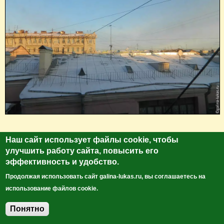
Останавливались мы в бывшем доходном доме Н. И
Наш сайт использует файлы cookie, чтобы
Шилова, которому без малого более 100 лет. Не так
улучшить работу сайта, повысить его
давно здесь появилась мансарда, которая дополнила
эффективность и удобство.
наш обзор питерских крыш.
Продолжая использовать сайт galina-lukas.ru, вы соглашаетесь на
использование файлов cookie.
Понятно
Добавить комментарий