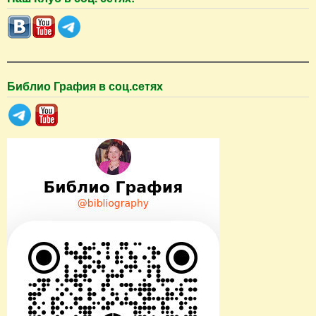
и
с
к
Библио Графия в соц.сетях