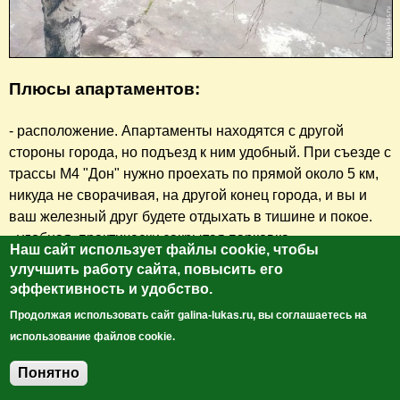
Плюсы апартаментов:
- расположение. Апартаменты находятся с другой
стороны города, но подъезд к ним удобный. При съезде с
трассы М4 "Дон" нужно проехать по прямой около 5 км,
никуда не сворачивая, на другой конец города, и вы и
ваш железный друг будете отдыхать в тишине и покое.
- удобная, практически закрытая парковка.
Наш сайт использует файлы cookie, чтобы
- Wi-Fi, кондиционер.
улучшить работу сайта, повысить его
- приветливая, доброжелательная, заботливая хозяйка.
эффективность и удобство.
- прочитав отзывы на Букинге, была удивлена скоростью
Продолжая использовать сайт galina-lukas.ru, вы соглашаетесь на
выполнения пожеланий клиентов. Попросили
использование файлов cookie.
настольные игры для детей — они появились, пожелали
добавить теплые одеяла для мерзнущих летом - они
Понятно
Добавить комментарий
теперь есть, попросили на кухню небольшой набор