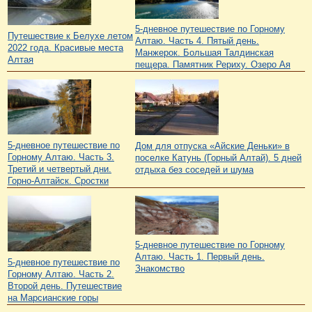
5-дневное путешествие по Горному
Путешествие к Белухе летом
Алтаю. Часть 4. Пятый день.
2022 года. Красивые места
Манжерок. Большая Талдинская
Алтая
пещера. Памятник Рериху. Озеро Ая
5-дневное путешествие по
Дом для отпуска «Айские Деньки» в
Горному Алтаю. Часть 3.
поселке Катунь (Горный Алтай). 5 дней
Третий и четвертый дни.
отдыха без соседей и шума
Горно-Алтайск. Сростки
5-дневное путешествие по Горному
Алтаю. Часть 1. Первый день.
5-дневное путешествие по
Знакомство
Горному Алтаю. Часть 2.
Второй день. Путешествие
на Марсианские горы