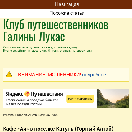
Навигация
Похожие статьи
Клуб путешественников
Галины Лукас
Самостоятельные путешествия — доступны каждому!
Блог о семейных путешествиях. Отчеты, отзывы, путеводители
ВНИМАНИЕ: МОШЕННИКИ!
подробнее
Реклама. ERID: 5jtCeReNx12oajjG9G1Ag7Q
Кафе «Ая» в посёлке Катунь (Горный Алтай)