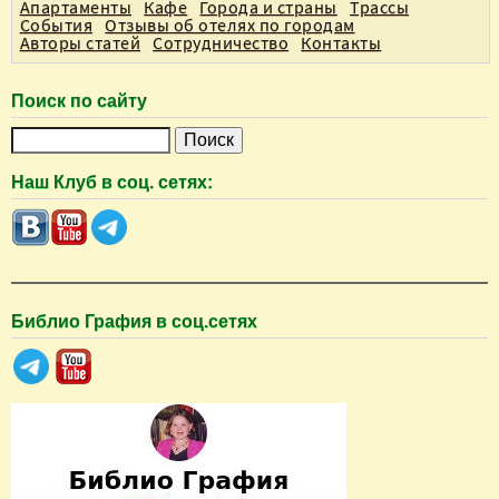
Апартаменты
Кафе
Города и страны
Трассы
События
Отзывы об отелях по городам
Авторы статей
Сотрудничество
Контакты
Поиск по сайту
П
о
Наш Клуб в соц. сетях:
и
с
к
Библио Графия в соц.сетях