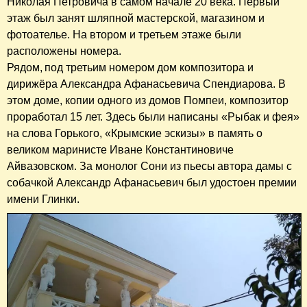
Николая Петровича в самом начале 20 века. Первый
этаж был занят шляпной мастерской, магазином и
фотоателье. На втором и третьем этаже были
расположены номера.
Рядом, под третьим номером дом композитора и
дирижёра Александра Афанасьевича Спендиарова. В
этом доме, копии одного из домов Помпеи, композитор
проработал 15 лет. Здесь были написаны «Рыбак и фея»
на слова Горького, «Крымские эскизы» в память о
великом маринисте Иване Константиновиче
Айвазовском. За монолог Сони из пьесы автора дамы с
собачкой Александр Афанасьевич был удостоен премии
имени Глинки.