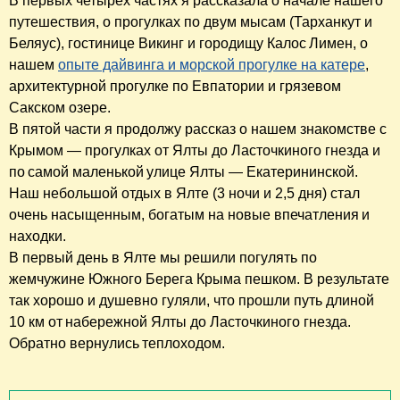
В первых четырех частях я рассказала о начале нашего
путешествия, о прогулках по двум мысам (Тарханкут и
Беляус), гостинице Викинг и городищу Калос Лимен, о
нашем
опыте дайвинга и морской прогулке на катере
,
архитектурной прогулке по Евпатории и грязевом
Сакском озере.
В пятой части я продолжу рассказ о нашем знакомстве с
Крымом — прогулках от Ялты до Ласточкиного гнезда и
по самой маленькой улице Ялты — Екатерининской.
Наш небольшой отдых в Ялте (3 ночи и 2,5 дня) стал
очень насыщенным, богатым на новые впечатления и
находки.
В первый день в Ялте мы решили погулять по
жемчужине Южного Берега Крыма пешком. В результате
так хорошо и душевно гуляли, что прошли путь длиной
10 км от набережной Ялты до Ласточкиного гнезда.
Обратно вернулись теплоходом.