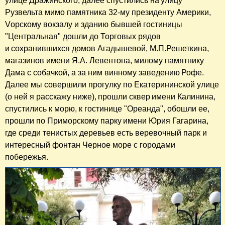
улице Дражинского, далее спустились на улицу
Рузвельта мимо памятника 32-му президенту Америки,
Vорскому вокзалу и зданию бывшей гостиницы
"Центральная" дошли до Торговых рядов
и сохранившихся домов Агадышевой, М.П.Решеткина,
магазинов имени Я.А. Левентона, милому памятнику
Дама с собачкой, а за ним винному заведению Рофе.
Далее мы совершили прогулку по Екатерининской улице
(о ней я расскажу ниже), прошли сквер имени Калинина,
спустились к морю, к гостинице "Ореанда", обошли ее,
прошли по Приморскому парку имени Юрия Гагарина,
где среди тенистых деревьев есть веревочный парк и
интересный фонтан Черное море с городами
побережья.