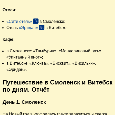
Отели:
«Сити отель»
в Смоленске;
Отель
«Эридан»
в Витебске
Кафе:
в Смоленске: «Тамбурин», «Мандариновый гусь»,
«Упитанный енот»;
в Витебске: «Клюква», «Бисквит», «Висильки»,
«Эридан».
Путешествие в Смоленск и Витебск
по дням. Отчёт
День 1. Смоленск
На Новый год я умудрилась где-то заразиться и слегка