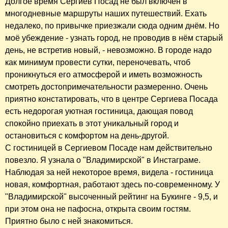
Долгое время Сергиев Посад не был включён в
многодневные маршруты наших путешествий. Ехать
недалеко, по привычке приезжали сюда одним днём. Но
моё убеждение - узнать город, не проводив в нём старый
день, не встретив новый, - невозможно. В городе надо
как минимум провести сутки, переночевать, чтоб
проникнуться его атмосферой и иметь возможность
смотреть достопримечательности размеренно. Очень
приятно констатировать, что в центре Сергиева Посада
есть недорогая уютная гостиница, дающая повод
спокойно приехать в этот уникальный город и
остановиться с комфортом на день-другой.
С гостиницей в Сергиевом Посаде нам действительно
повезло. Я узнала о "Владимирской" в Инстаграме.
Наблюдая за ней некоторое время, видела - гостиница
новая, комфортная, работают здесь по-современному. У
"Владимирской" высоченный рейтинг на Букинге - 9,5, и
при этом она не пафосна, открыта своим гостям.
Приятно было с ней знакомиться.