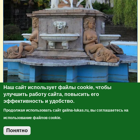
Наш сайт использует файлы cookie, чтобы
улучшить работу сайта, повысить его
эффективность и удобство.
Продолжая использовать сайт galina-lukas.ru, вы соглашаетесь на
использование файлов cookie.
Шедевральный фонтан
Понятно
Спустились к Курортному проспекту. После каждого
Добавить комментарий
лестничного пролёта оборачивались. Красота!