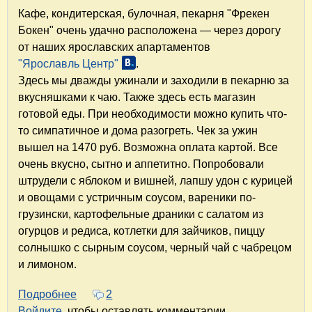
Кафе, кондитерская, булочная, пекарня "Фрекен
Бокен" очень удачно расположена — через дорогу
от наших ярославских апартаментов
"Ярославль Центр"
.
Здесь мы дважды ужинали и заходили в пекарню за
вкусняшками к чаю. Также здесь есть магазин
готовой еды. При необходимости можно купить что-
то симпатичное и дома разогреть. Чек за ужин
вышел на 1470 руб. Возможна оплата картой. Все
очень вкусно, сытно и аппетитно. Попробовали
штрудели с яблоком и вишней, лапшу удон с курицей
и овощами с устричным соусом, вареники по-
грузински, картофельные драники с салатом из
огурцов и редиса, котлетки для зайчиков, пиццу
солнышко с сырным соусом, черный чай с чабрецом
и лимоном.
Подробнее
о Ярославль – Галич. Отчёт. Часть 7. Кафе, 
2
Войдите
, чтобы оставлять комментарии