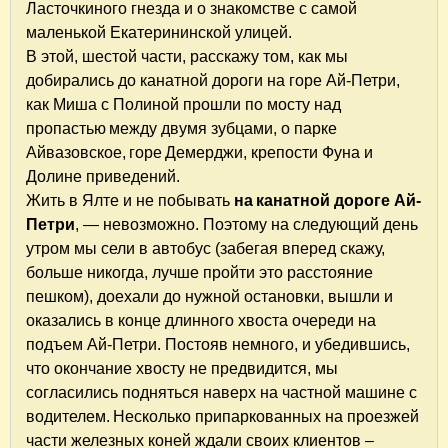
Ласточкиного гнезда и о знакомстве с самой
маленькой Екатерининской улицей.
В этой, шестой части, расскажу том, как мы
добирались до канатной дороги на горе Ай-Петри,
как Миша с Полиной прошли по мосту над
пропастью между двумя зубцами, о парке
Айвазовское, горе Демерджи, крепости Фуна и
Долине приведений.
Жить в Ялте и не побывать
на канатной дороге Ай-
Петри
, — невозможно. Поэтому на следующий день
утром мы сели в автобус (забегая вперед скажу,
больше никогда, лучше пройти это расстояние
пешком), доехали до нужной остановки, вышли и
оказались в конце длинного хвоста очереди на
подъем Ай-Петри. Постояв немного, и убедившись,
что окончание хвосту не предвидится, мы
согласились подняться наверх на частной машине с
водителем. Несколько припаркованных на проезжей
части железных коней ждали своих клиентов –