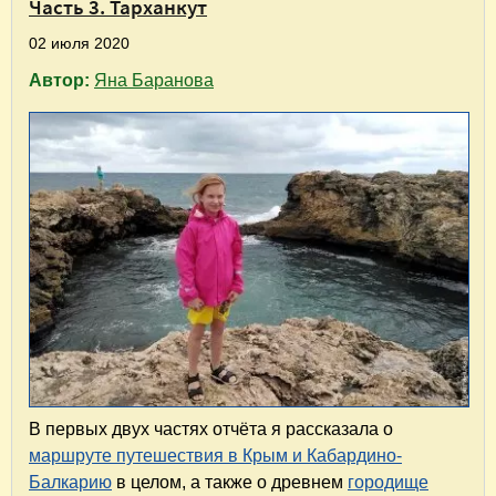
Часть 3. Тарханкут
02 июля 2020
Автор:
Яна Баранова
В первых двух частях отчёта я рассказала о
маршруте путешествия в Крым и Кабардино-
Балкарию
в целом, а также о древнем
городище