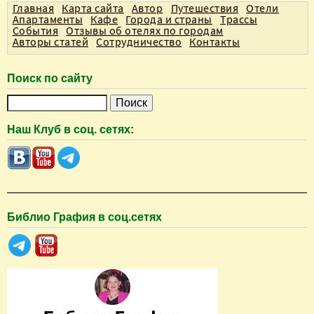
Главная
Карта сайта
Автор
Путешествия
Отели
н
Апартаменты
Кафе
Города и страны
Трассы
События
Отзывы об отелях по городам
и
Авторы статей
Сотрудничество
Контакты
ц
ы
Поиск по сайту
П
о
Наш Клуб в соц. сетях:
и
с
к
Библио Графия в соц.сетях