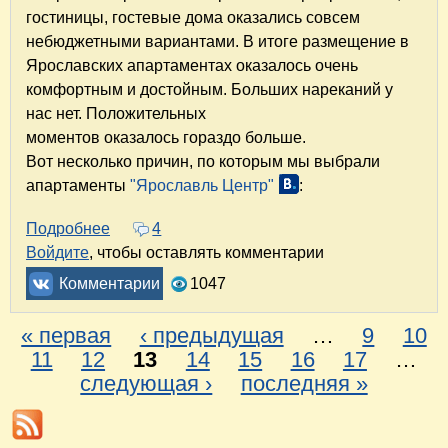
гостиницы, гостевые дома оказались совсем
небюджетными вариантами. В итоге размещение в
Ярославских апартаментах оказалось очень
комфортным и достойным. Больших нареканий у
нас нет. Положительных
моментов оказалось гораздо больше.
Вот несколько причин, по которым мы выбрали
апартаменты
"Ярославль Центр"
:
Подробнее
о Апартаменты "Ярославль Центр" в Яросла
4
Войдите
, чтобы оставлять комментарии
Комментарии
1047
« первая
‹ предыдущая
…
9
10
С
11
12
13
14
15
16
17
…
следующая ›
последняя »
т
р
а