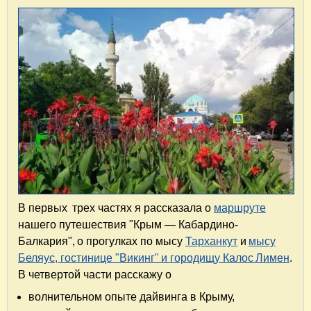
В первых трех частях я рассказала о
маршруте
нашего путешествия "Крым — Кабардино-
Балкария", о прогулках по мысу
Тарханкут
и
мысу
Беляус, гостинице "Викинг" и городищу Калос Лимен
.
В четвертой части расскажу о
волнительном опыте дайвинга в Крыму,