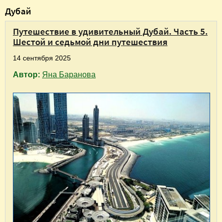
В
Дубай
ы
Путешествие в удивительный Дубай. Часть 5.
з
Шестой и седьмой дни путешествия
д
14 сентября 2025
е
Автор:
Яна Баранова
с
ь