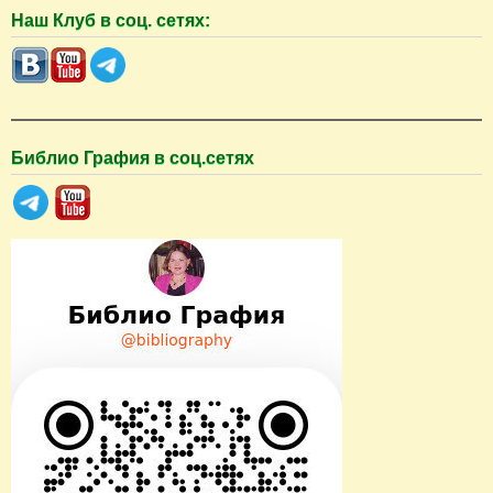
о
Наш Клуб в соц. сетях:
и
с
к
Библио Графия в соц.сетях