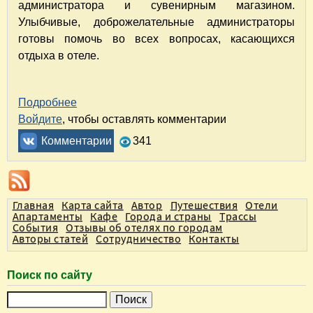
администратора и сувенирным магазином.
Улыбчивые, доброжелательные администраторы
готовы помочь во всех вопросах, касающихся
отдыха в отеле.
Подробнее
о Отель "Мена Плаза Альбарша" в Дубае, 
Войдите
, чтобы оставлять комментарии
Комментарии
341
Главная
Карта сайта
Автор
Путешествия
Отели
Апартаменты
Кафе
Города и страны
Трассы
События
Отзывы об отелях по городам
Авторы статей
Сотрудничество
Контакты
Поиск по сайту
П