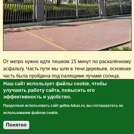
От метро нужно идти пешком 15 минут по раскалённому
асфальту. Часть пути мы шли в тени деревьев, основная
часть была пройдена под палящими лучами солнца.
Наш сайт использует файлы cookie, чтобы
улучшить работу сайта, повысить его
Мы купили билеты, по дорожке, выложенной брусчаткой,
эффективность и удобство.
дошли до входа, поднялись на лифте на высоту 150
метров и вот, мы с высоты любуемся старым и новым
Продолжая использовать сайт galina-lukas.ru, вы соглашаетесь на
районами Дубая.
использование файлов cookie.
Понятно
Добавить комментарий