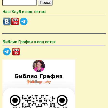
П
о
Наш Клуб в соц. сетях:
и
с
к
Библио Графия в соц.сетях