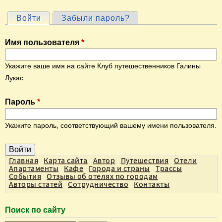
Войти
(активная вкладка)
Забыли пароль?
Г
л
Имя пользователя
*
а
в
Укажите ваше имя на сайте Клуб путешественников Галины
н
Лукас.
ы
Пароль
*
е
в
Укажите пароль, соответствующий вашему имени пользователя.
к
л
а
Главная
Карта сайта
Автор
Путешествия
Отели
Апартаменты
Кафе
Города и страны
Трассы
д
События
Отзывы об отелях по городам
Авторы статей
Сотрудничество
Контакты
к
и
Поиск по сайту