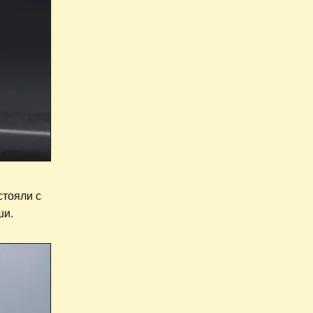
стояли с
ши.