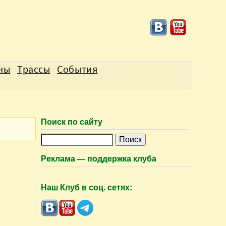
аны
Трассы
События
Поиск по сайту
П
о
Реклама — поддержка клуба
и
с
Наш Клуб в соц. сетях:
к