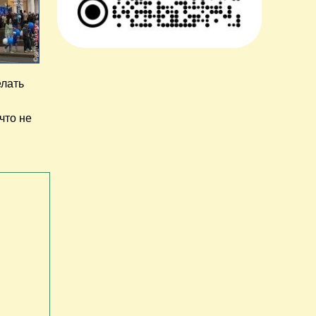
елать
что не