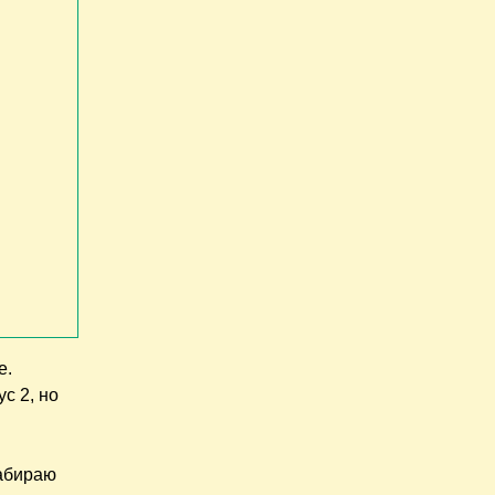
е.
с 2, но
Набираю