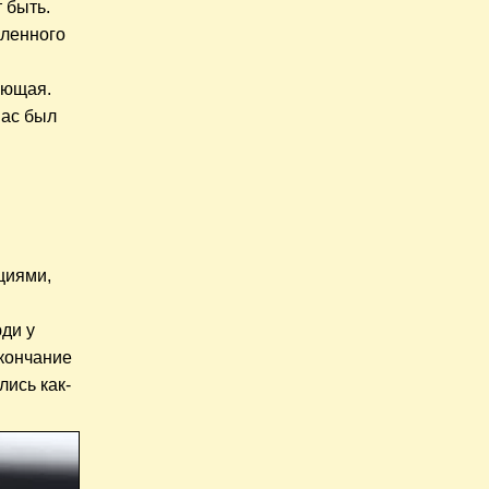
т быть.
пленного
яющая.
нас был
циями,
ди у
кончание
лись как-