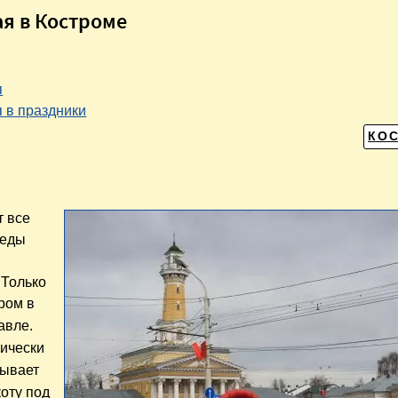
мая в Костроме
я
 в праздники
КО
т все
беды
 Только
тром
в
авле.
фически
Бывает
коту под