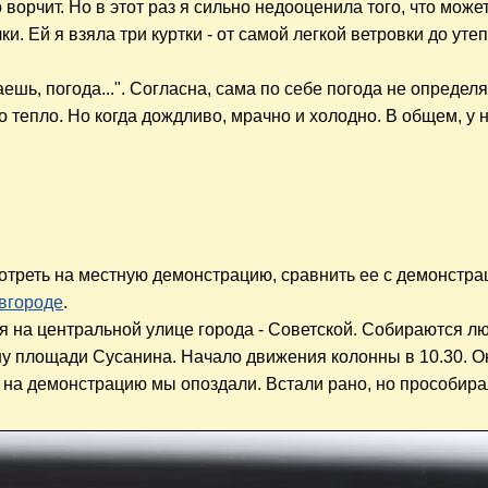
 ворчит. Но в этот раз я сильно недооценила того, что може
и. Ей я взяла три куртки - от самой легкой ветровки до уте
ешь, погода...". Согласна, сама по себе погода не определ
о тепло. Но когда дождливо, мрачно и холодно. В общем, у 
мотреть на местную демонстрацию, сравнить ее с демонстра
вгороде
.
 на центральной улице города - Советской. Собираются лю
ну площади Сусанина. Начало движения колонны в 10.30. О
ю, на демонстрацию
мы
опоздали. Встали рано, но прособира