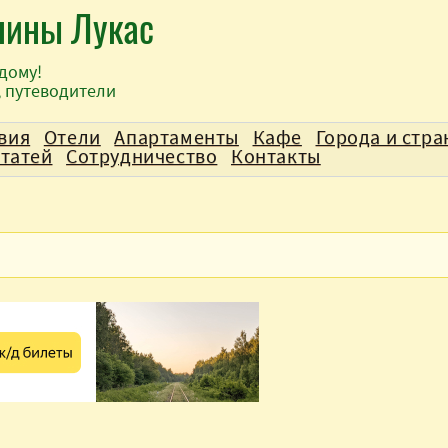
лины Лукас
дому!
, путеводители
вия
Отели
Апартаменты
Кафе
Города и стр
статей
Сотрудничество
Контакты