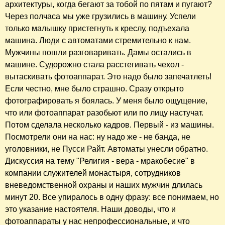
архитектуры, когда бегают за тобой по пятам и пугают?
Через полчаса мы уже грузились в машину. Успели
только малышку пристегнуть к креслу, подъехала
машина. Люди с автоматами стремительно к нам.
Мужчины пошли разговаривать. Дамы остались в
машине. Судорожно стала расстегивать чехол -
вытаскивать фотоаппарат. Это надо было запечатлеть!
Если честно, мне было страшно. Сразу открыто
фотографировать я боялась. У меня было ощущение,
что или фотоаппарат разобьют или по лицу настучат.
Потом сделала несколько кадров. Первый - из машины.
Посмотрели они на нас: ну надо же - не банда, не
уголовники, не Пусси Райт. Автоматы унесли обратно.
Дискуссия на тему "Религия - вера - мракобесие" в
компании служителей монастыря, сотрудников
вневедомственной охраны и наших мужчин длилась
минут 20. Все упиралось в одну фразу: все понимаем, но
это указание настоятеля. Наши доводы, что и
фотоаппараты у нас непрофессиональные, и что