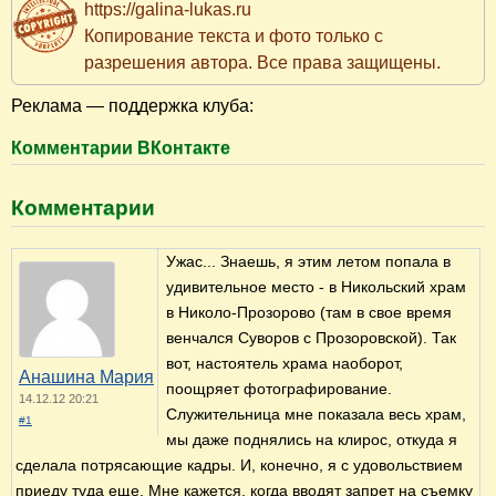
https://galina-lukas.ru
Копирование текста и фото только с
разрешения автора. Все права защищены.
Реклама — поддержка клуба:
Комментарии ВКонтакте
Комментарии
Ужас... Знаешь, я этим летом попала в
удивительное место - в Никольский храм
в Николо-Прозорово (там в свое время
венчался Суворов с Прозоровской). Так
вот, настоятель храма наоборот,
Анашина Мария
поощряет фотографирование.
14.12.12 20:21
Служительница мне показала весь храм,
#1
мы даже поднялись на клирос, откуда я
сделала потрясающие кадры. И, конечно, я с удовольствием
приеду туда еще. Мне кажется, когда вводят запрет на съемку