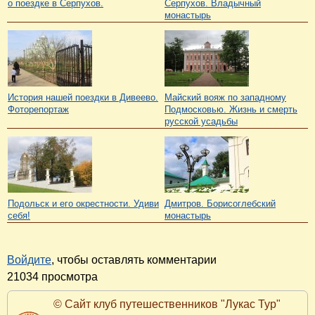
о поездке в Серпухов.
Серпухов. Владычный
монастырь
История нашей поездки в Дивеево.
Майский вояж по западному
Фоторепортаж
Подмосковью. Жизнь и смерть
русской усадьбы
Подольск и его окрестности. Удиви
Дмитров. Борисоглебский
себя!
монастырь
Войдите
, чтобы оставлять комментарии
21034 просмотра
© Сайт клуб путешественников "Лукас Тур"