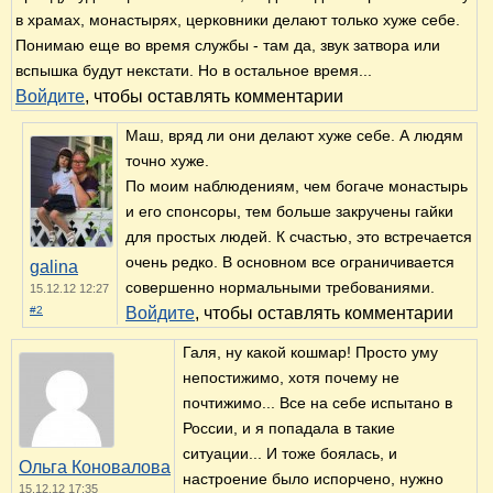
в храмах, монастырях, церковники делают только хуже себе.
Понимаю еще во время службы - там да, звук затвора или
вспышка будут некстати. Но в остальное время...
Войдите
, чтобы оставлять комментарии
Маш, вряд ли они делают хуже себе. А людям
точно хуже.
По моим наблюдениям, чем богаче монастырь
и его спонсоры, тем больше закручены гайки
для простых людей. К счастью, это встречается
очень редко. В основном все ограничивается
galina
совершенно нормальными требованиями.
15.12.12 12:27
#2
Войдите
, чтобы оставлять комментарии
Галя, ну какой кошмар! Просто уму
непостижимо, хотя почему не
почтижимо... Все на себе испытано в
России, и я попадала в такие
ситуации... И тоже боялась, и
Ольга Коновалова
настроение было испорчено, нужно
15.12.12 17:35