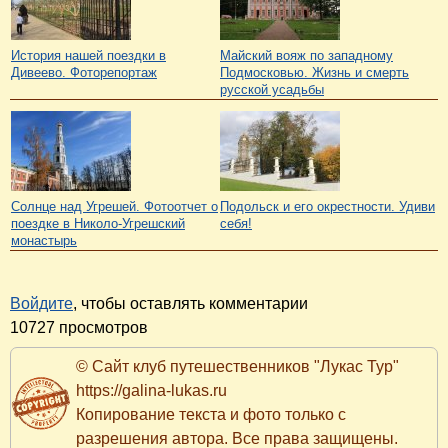
История нашей поездки в
Майский вояж по западному
Дивеево. Фоторепортаж
Подмосковью. Жизнь и смерть
русской усадьбы
Солнце над Угрешей. Фотоотчет о
Подольск и его окрестности. Удиви
поездке в Николо-Угрешский
себя!
монастырь
Войдите
, чтобы оставлять комментарии
10727 просмотров
© Сайт клуб путешественников "Лукас Тур"
https://galina-lukas.ru
Копирование текста и фото только с
разрешения автора. Все права защищены.