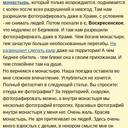
монастырь
, который только возрождается, поднимается
с колен после всех разрушений и невзгод. Там нам
разрешили фотографировать даже в Храме, с условием
- не снимать людей. Потом поехали в
с. Воскресенское
,
что недалеко от Берлюков. И там нам разрешили
фотографировать даже в Храме. Чем богаче монастыри,
тем зачастую больше необоснованные перегибы.
Не
разрешают сделать кадр
даже на территории! А чем
беднее обитель - тем ближе она к своим прихожанам. И
тем спокойнее там на душе.
Но вернемся к монастырю. Наша поездка оставила во
мне сложное впечатление. Углубляться не хочется.
Полный фотоотчет в следующей статье. Вы спросите:
откуда же фотографии? За территорией, снаружи,
фотографировать можно, а внутри монастыря мы
несколько фотографий второпях. Красивых фотографий
внутри монастыря у меня нет. Очень жаль. Красив
монастырь. Не зря притягивает он людей. Здесь очень
много взрослых с детьми, в некором смысле мне он