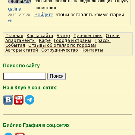
лавочках посидеть, на водоплавающих в пруду
посмотреть.
galina
Войдите
, чтобы оставлять комментарии
20.12.12 00:20
#6
Главная
Карта сайта
Автор
Путешествия
Отели
Апартаменты
Кафе
Города и страны
Трассы
События
Отзывы об отелях по городам
Авторы статей
Сотрудничество
Контакты
Поиск по сайту
П
о
Наш Клуб в соц. сетях:
и
с
к
Библио Графия в соц.сетях