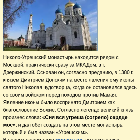
Николо-Угрешский монастырь находится рядом с
Москвой, практически сразу за МКАДом, в г.
Дзержинский. Основан он, согласно преданию, в 1380 г.
князем Дмитрием Донским на месте явления ему иконы
святого Николая чудотворца, когда он остановился здесь
со своим войском перед походом против Мамая.
Явление иконы было воспринято Дмитрием как
благословение Божие. Согласно легенде великий князь
произнес слова:
«Сия вся угреша (согрело) сердце
мое»
, и дал обет создать на этом месте монастырь,
который и был назван «Угрешским».
В первозданном виде
монастырь
не сохранился.