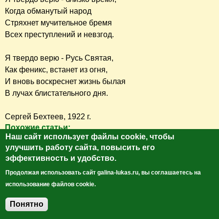
Когда обманутый народ
Стряхнет мучительное бремя
Всех преступлений и невзгод.
Я твердо верю - Русь Святая,
Как феникс, встанет из огня,
И вновь воскреснет жизнь былая
В лучах блистательного дня.
Сергей Бехтеев, 1922 г.
Похожие статьи:
Наш сайт использует файлы cookie, чтобы
улучшить работу сайта, повысить его
эффективность и удобство.
Продолжая использовать сайт galina-lukas.ru, вы соглашаетесь на
использование файлов cookie.
История одной поездки в Храм
Угреша, согрей мое сердце!
или "Репортаж со связанными
Впечатления о поездке в Николо -
Понятно
руками"
Угрешский монастырь
Добавить комментарий