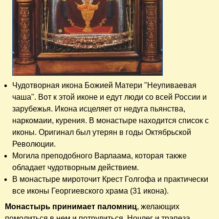
Чудотворная икона Божией Матери "Неупиваевая
чаша". Вот к этой иконе и едут люди со всей России и
зарубежья. Икона исцеляет от недуга пьянства,
наркомаии, курения. В монастыре находится список с
иконы. Оригинал был утерян в годы Октябрьской
Революции.
Могила преподобного Варлаама, которая также
обладает чудотворным действием.
В монастыре мироточит Крест Голгофа и практически
все иконы Георгиевского храма (31 икона).
Монастырь принимает паломниц
, желающих
помолиться в нем и потрудиться. Ночлег и трапеза