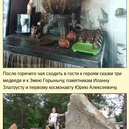
После горячего чая сходить в гости к героям сказки три
медведя и к Змею Горынычу, памятникам Иоанну
Златоусту и первому космонавту Юрию Алексеевичу.