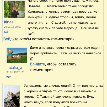
Ничего себе, memento mori у вас получилось,
Наталья...) Незабываемо такое соседство...
Удивительно южные в этом году новогодние
каникулы... С одной стороны, тепло, можно
irinas
много гулять... С другой, так не хватает для
29.01.18 20:50
куражу снега и легкого морозца... Все нам не
#18
так))
Войдите
, чтобы оставлять комментарии
Даже и не знаю, если к сырым ветрам еще и
мороз прибавить... я бы не выжила наверное
)))
Войдите
, чтобы оставлять
natalia_a
комментарии
30.01.18 20:02
#19
Увлекательные впечатления!!! Отличная прогулка
с хорошим гидом- то что нужно в незнакомом
городе. С Татьяной вам очень повезло. Буду
иметь ввиду, если получится поехать на