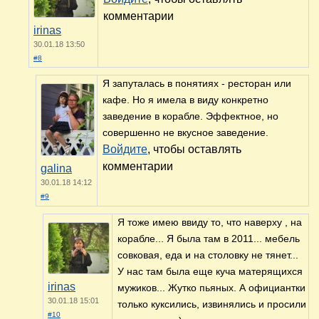
комментарии
irinas
30.01.18 13:50
#8
Я запуталась в понятиях - ресторан или
кафе. Но я имела в виду конкретно
заведение в корабле. Эффектное, но
совершенно не вкусное заведение.
Войдите
, чтобы оставлять
комментарии
galina
30.01.18 14:12
#9
Я тоже имею ввиду то, что наверху , на
корабле... Я была там в 2011... мебель
совковая, еда и на столовку не тянет...
У нас там была еще куча матерящихся
irinas
мужиков... Жутко пьяных. А официантки
30.01.18 15:01
только куксились, извинялись и просили
#10