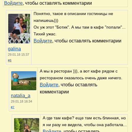
Войдите
, чтобы оставлять комментарии
Понятно, такое в описании гостиницы не
напишешь)))
Ох уж этот "Ботик". А мы там в кафе "попали"...
Тихий ужас.
Войдите
, чтобы оставлять комментарии
galina
29.01.18 15:37
#6
А мы в ресторан ))), а вот кафе рядом с
рестораном оказалось очень даже ничего.
Войдите
, чтобы оставлять
комментарии
natalia_a
29.01.18 16:34
#7
А где там кафе? еще там есть блинная, но
я ни разу не видела, чтобы она работала...
Войдите
, чтобы оставлять