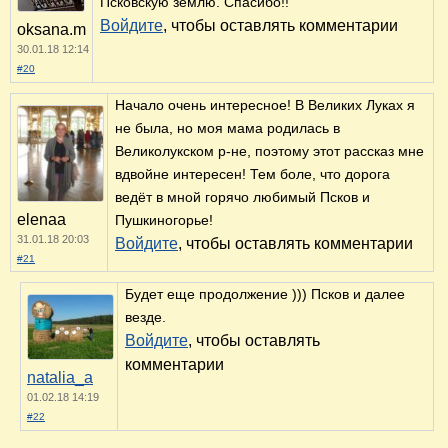
Псковскую землю. Спасибо!!
Войдите
, чтобы оставлять комментарии
oksana.m
30.01.18 12:14
#20
Начало очень интересное! В Великих Луках я
не была, но моя мама родилась в
Великолукском р-не, поэтому этот рассказ мне
вдвойне интересен! Тем боле, что дорога
ведёт в мной горячо любимый Псков и
elenaa
Пушкиногорье!
31.01.18 20:03
Войдите
, чтобы оставлять комментарии
#21
Будет еще продолжение ))) Псков и далее
везде.
Войдите
, чтобы оставлять
комментарии
natalia_a
01.02.18 14:19
#22