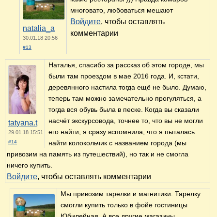
многовато, любоваться мешают
Войдите
, чтобы оставлять
natalia_a
комментарии
30.01.18 20:56
#13
Наталья, спасибо за рассказ об этом городе, мы
были там проездом в мае 2016 года. И, кстати,
деревянного настила тогда ещё не было. Думаю,
теперь там можно замечательно прогуляться, а
тогда вся обувь была в песке. Когда вы сказали
насчёт экскурсовода, точнее то, что вы не могли
tatyana.t
его найти, я сразу вспомнила, что я пыталась
29.01.18 15:51
#14
найти колокольчик с названием города (мы
привозим на память из путешествий), но так и не смогла
ничего купить.
Войдите
, чтобы оставлять комментарии
Мы привозим тарелки и магнитики. Тарелку
смогли купить только в фойе гостиницы
Юбилейная. А все другие магазины