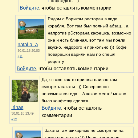
подождать... )
Войдите
, чтобы оставлять комментарии
Рядом с Бориком ресторан в виде
корабля. Вот там был полный абзац... а
напротив рЭсторана кафешка, возможно
она и есть блинная, вот там мы поели
natalia_a
вкусно, недорого и прикольно ))) Кофе
30.01.18 20:03
поварешки варили нам по спешл
#11
рецепту
Войдите
, чтобы оставлять комментарии
Да, я тоже как-то пришла наивно там
смотреть закаты...)) Совершенно
невозможная еда... А какое место! можно
было конфетку сделать..
irinas
Войдите
, чтобы оставлять
30.01.18 13:49
комментарии
#12
Закаты там шикарные не смотря ни на
какие рестораны ))) Правда комаров