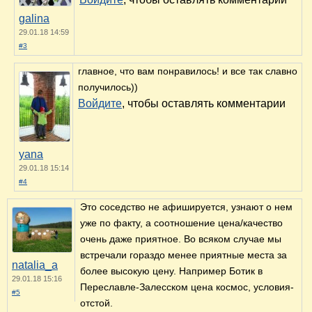
galina
29.01.18 14:59
#3
главное, что вам понравилось! и все так славно
получилось))
Войдите
, чтобы оставлять комментарии
yana
29.01.18 15:14
#4
Это соседство не афишируется, узнают о нем
уже по факту, а соотношение цена/качество
очень даже приятное. Во всяком случае мы
встречали гораздо менее приятные места за
natalia_a
более высокую цену. Например Ботик в
29.01.18 15:16
Переславле-Залесском цена космос, условия-
#5
отстой.