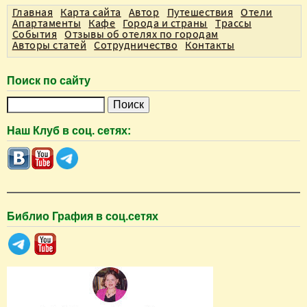
Главная
Карта сайта
Автор
Путешествия
Отели
Апартаменты
Кафе
Города и страны
Трассы
События
Отзывы об отелях по городам
Авторы статей
Сотрудничество
Контакты
Поиск по сайту
П
о
Наш Клуб в соц. сетях:
и
с
к
Библио Графия в соц.сетях