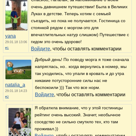
очень давнишнем путешествии! Была в Великих
Луках в детстве. Теперь хотим с семьей
съездить, но пока не получается. Гостиница со
стоянкой рядом с моргом-это для
впечатлительных натур слишком) Путешествие с
yana
гидом это очень здорово!
29.01.18 13:06
#1
Войдите
, чтобы оставлять комментарии
Добрый день! По поводу морга я тоже сначала
напряглась, но.. когда вернулись в номер, мы
так уходились, что упали в кровать и до утра
никакие потусторонние силы нас не
natalia_a
беспокоили ))) Так что все норм.
29.01.18 14:23
Войдите
, чтобы оставлять комментарии
#2
Я обратила внимание, что у этой гостиницы
рейтинг очень высокий. Значит, необычное
соседство не сильно смутило тех, кто там
проживал.))
Войдите
, чтобы оставлять комментарии