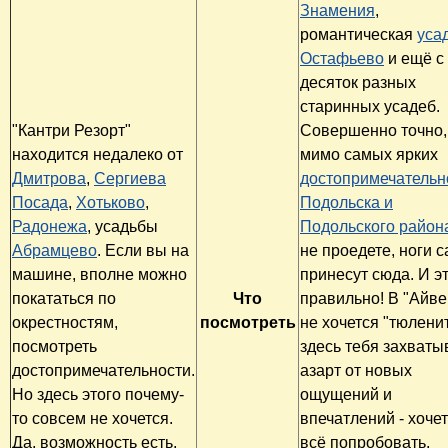
Знамения
,
романтическая
уса
Остафьево
и ещё с
десяток разных
старинных усадеб.
"Кантри Резорт"
Совершенно точно,
находится недалеко от
мимо самых ярких
Дмитрова
,
Сергиева
достопримечательн
Посада
,
Хотьково
,
Подольска и
Радонежа
, усадьбы
Подольского район
Абрамцево
. Если вы на
не проедете, ноги 
машине, вполне можно
принесут сюда. И э
покататься по
Что
правильно! В "Айве
окрестностям,
посмотреть
не хочется "тюленит
посмотреть
здесь тебя захваты
достопримечательности.
азарт от новых
Но здесь этого почему-
ощущений и
то совсем не хочется.
впечатлений - хоче
Да, возможность есть,
всё попробовать,