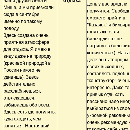
наши друзья Лена и
отдыха
день у вас вряд ли
Миша, и мы приезжали
получится. Свобод
сюда в сентябре
сможете прийти в
именно по такому
"Казачок" и бильяр
поводу.
(опять же если
Здесь создана очень
бильярдисты не
приятная атмосфера
нагрянут в больших
для отдыха. Я имею в
количествах). На с
виду даже не природу
деле быть творцом
(красивой природой в
своих выходных,
России никого не
составлять подобн
удивишь). Здесь
"конструктор" очень
действительно
интересно. Даже те
расслабляешься,
привык отдыхать
отвлекаешься,
пассивно надо иног
забываешь обо всём.
выбираться из сво
Здесь есть где погулять,
укромной раковины
куда сходить, чем
очень рекомендую 
заняться. Настоящий
говорить себе - это