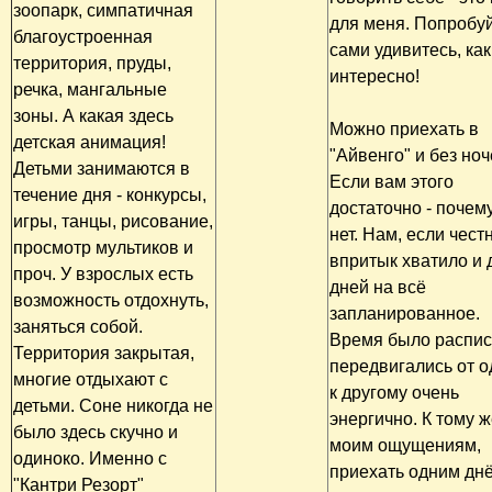
зоопарк, симпатичная
для меня. Попробуй
благоустроенная
сами удивитесь, как
территория, пруды,
интересно!
речка, мангальные
зоны. А какая здесь
Можно приехать в
детская анимация!
"Айвенго" и без ноч
Детьми занимаются в
Если вам этого
течение дня - конкурсы,
достаточно - почем
игры, танцы, рисование,
нет. Нам, если чест
просмотр мультиков и
впритык хватило и 
проч. У взрослых есть
дней на всё
возможность отдохнуть,
запланированное.
заняться собой.
Время было распис
Территория закрытая,
передвигались от о
многие отдыхают с
к другому очень
детьми. Соне никогда не
энергично. К тому ж
было здесь скучно и
моим ощущениям,
одиноко. Именно с
приехать одним днё
"Кантри Резорт"