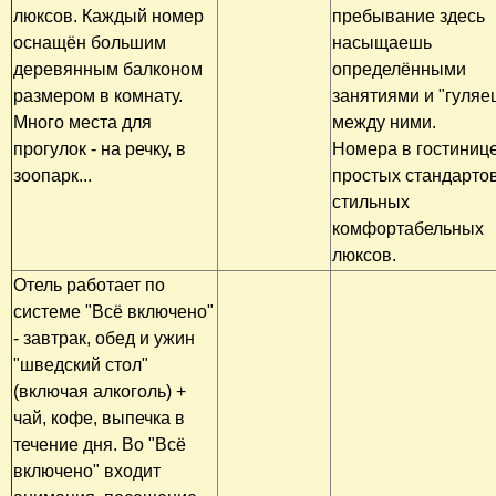
люксов. Каждый номер
пребывание здесь
оснащён большим
насыщаешь
деревянным балконом
определёнными
размером в комнату.
занятиями и "гуляе
Много места для
между ними.
прогулок - на речку, в
Номера в гостинице
зоопарк...
простых стандарто
стильных
комфортабельных
люксов.
Отель работает по
системе "Всё включено"
- завтрак, обед и ужин
"шведский стол"
(включая алкоголь) +
чай, кофе, выпечка в
течение дня. Во "Всё
включено" входит