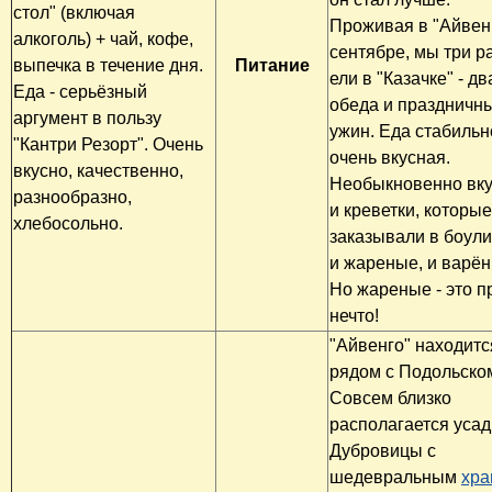
стол" (включая
Проживая в "Айвен
алкоголь) + чай, кофе,
сентябре, мы три р
выпечка в течение дня.
Питание​
ели в "Казачке" - дв
Еда - серьёзный
обеда и праздничн
аргумент в пользу
ужин. Еда стабильн
"Кантри Резорт". Очень
очень вкусная.
вкусно, качественно,
Необыкновенно вк
разнообразно,
и креветки, которы
хлебосольно.
заказывали в боули
и жареные, и варён
Но жареные - это п
нечто!
"Айвенго" находитс
рядом с Подольско
Совсем близко
располагается уса
Дубровицы с
шедевральным
хр