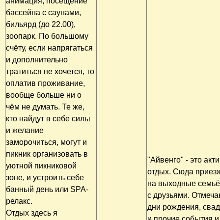
анимация, посещение
бассейна с саунами,
бильярд (до 22.00),
зоопарк. По большому
счёту, если напрягаться
и дополнительно
тратиться не хочется, то
оплатив проживание,
вообще больше ни о
чём не думать. Те же,
кто найдут в себе силы
и желание
заморочиться, могут и
пикник организовать в
"Айвенго" - это акт
уютной пикниковой
отдых. Сюда приез
зоне, и устроить себе
на выходные семьё
банный день или SPA-
с друзьями. Отмеча
релакс.
дни рождения, сва
Отдых здесь я
и прочие события и