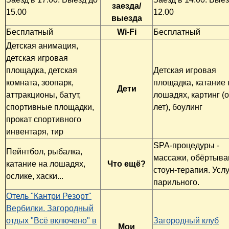
заезда/
15.00
12.00
выезда
Бесплатный
Wi-Fi
Бесплатный
Детская анимация,
детская игровая
площадка, детская
Детская игровая
комната, зоопарк,
площадка, катание 
Дети
аттракционы, батут,
лошадях, картинг (о
спортивные площадки,
лет), боулинг
прокат спортивного
инвентаря, тир
SPA-процедуры -
Пейнтбол, рыбалка,
массажи, обёртыва
катание на лошадях,
Что ещё?
стоун-терапия. Усл
ослике, хаски...
парильного.
Отель "Кантри Резорт"
Вербилки. Загородный
отдых "Всё включено" в
Загородный клуб
Мои