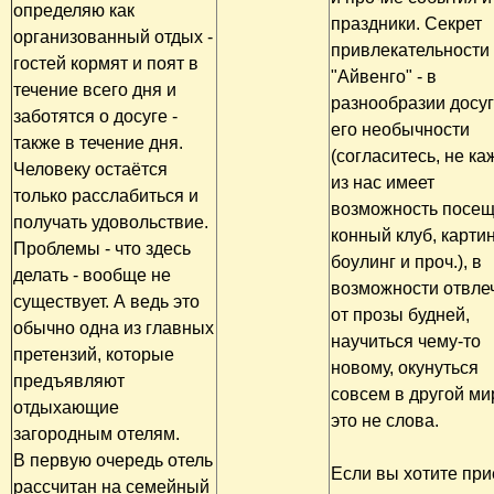
определяю как
праздники. Секрет
организованный отдых -
привлекательности
гостей кормят и поят в
"Айвенго" - в
течение всего дня и
разнообразии досуг
заботятся о досуге -
его необычности
также в течение дня.
(согласитесь, не к
Человеку остаётся
из нас имеет
только расслабиться и
возможность посещ
получать удовольствие.
конный клуб, картин
Проблемы - что здесь
боулинг и проч.), в
делать - вообще не
возможности отвле
существует. А ведь это
от прозы будней,
обычно одна из главных
научиться чему-то
претензий, которые
новому, окунуться
предъявляют
совсем в другой ми
отдыхающие
это не слова.
загородным отелям.
В первую очередь отель
Если вы хотите при
рассчитан на семейный