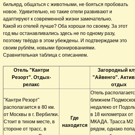
бильярд, общаться с животными, не бояться пробовать
новое. Удивительно, но такие отели развивают и
адаптируют к современной жизни замечательно.
Какой из отелей лучше? Оба хороши по своему. За этот
год мы останавливались здесь не по одному разу,
поэтому твёрдо в этом убеждены. И подтверждаем это
своим рублём, новыми бронированиями.
Сравнительная таблица с описанием.
Отель "Кантри
Загородный кл
Резорт". Отдых-
"Айвенго". Акти
релакс
отдых
Отель располагаетс
"Кантри Резорт"
ближнем Подмоско
располагается в 80 км.
недалеко от Подоль
от Москвы в г. Вербилки.
в 18 километрах от
Где
Стоит в тихом месте, в
МКАДА. Трасса М2
находится
стороне от трасс, в
рядом, однако поп