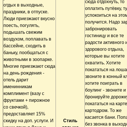
сюда отдохнуть, то
отдых в выходные,
оплатить путёвку, т
праздники, в отпуске.
успокоиться на этом
Люди приезжают вкусно
получится. Надо за
поесть, погулять,
забронировать
подышать свежим
гостиницу и все те
воздухом, поплавать в
радости активного 
бассейне, сходить в
здорового отдыха,
баньку, пообщаться с
которые вы хотите
животными в зоопарке.
охватить. Хотите
Многие приезжают сюда
покататься на лоша
на день рождения -
звоните в конный к
отель дарит
хотите поиграть в
именинникам
боулинг - звоните и
комплимент (вазу с
бронируйте дорожку
фруктами + пирожное
покататься на карте
со свечкой),
картодром. То же
предоставляет 15%
касается бани. Поп
скидку на доп. услуги. И
Стиль
без звонка в выход