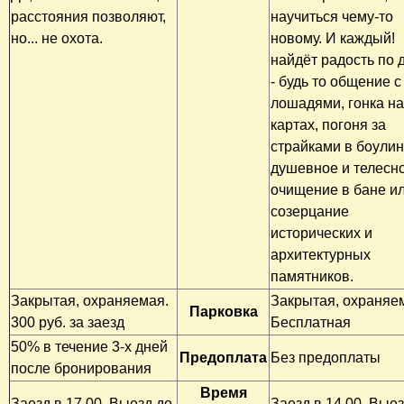
расстояния позволяют,
научиться чему-то
но... не охота.
новому. И каждый!
найдёт радость по 
- будь то общение с
лошадями, гонка на
картах, погоня за
страйками в боулин
душевное и телесн
очищение в бане и
созерцание
исторических и
архитектурных
памятников.
Закрытая, охраняемая.
Закрытая, охраняе
Парковка
300 руб. за заезд
Бесплатная
50% в течение 3-х дней
Предоплата
Без предоплаты
после бронирования
Время
Заезд в 17.00. Выезд до
Заезд в 14.00. Выез