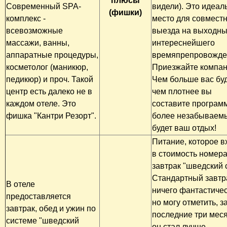
плюсы
Современный SPA-
видели). Это идеал
(фишки)
комплекс -
место для совмест
всевозможные
выезда на выходны
массажи, ванны,
интереснейшего
аппаратные процедуры,
времяпрепровожде
косметолог (маникюр,
Приезжайте компан
педикюр) и проч. Такой
Чем больше вас буд
центр есть далеко не в
чем плотнее вы
каждом отеле. Это
составите программ
фишка "Кантри Резорт".
более незабываем
будет ваш отдых!
Питание, которое в
в стоимость номера
завтрак "шведский 
Стандартный завтр
В отеле
ничего фантастичес
предоставляется
но могу отметить, з
завтрак, обед и ужин по
последние три мес
системе "шведский
он стал лучше.