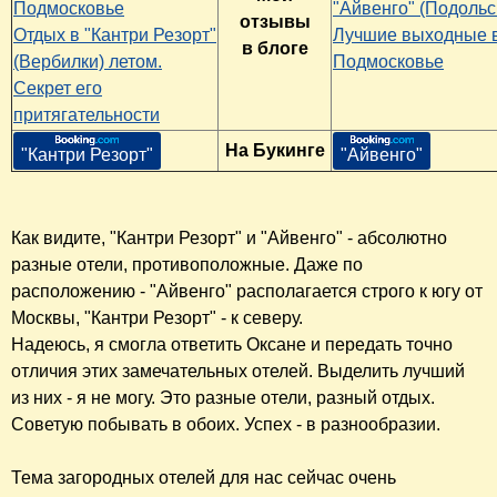
Подмосковье
"Айвенго" (Подольск
отзывы
Отдых в "Кантри Резорт"
Лучшие выходные 
в блоге
(Вербилки) летом.
Подмосковье
Секрет его
притягательности
На Букинге
"Кантри Резорт"
"Айвенго"
Как видите, "Кантри Резорт" и "Айвенго" - абсолютно
разные отели, противоположные. Даже по
расположению - "Айвенго" располагается строго к югу от
Москвы, "Кантри Резорт" - к северу.
Надеюсь, я смогла ответить Оксане и передать точно
отличия этих замечательных отелей. Выделить лучший
из них - я не могу. Это разные отели, разный отдых.
Советую побывать в обоих. Успех - в разнообразии.
Тема загородных отелей для нас сейчас очень