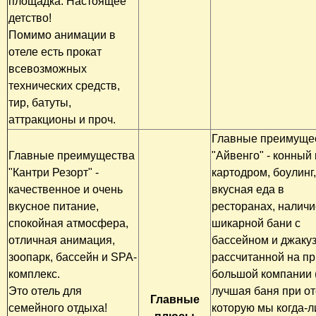
площадка. Настоящее
детство!
Помимо анимации в
отеле есть прокат
всевозможных
технических средств,
тир, батуты,
аттракционы и проч.
Главные преимуще
Главные преимущества
"Айвенго" - конный 
"Кантри Резорт" -
картодром, боулинг,
качественное и очень
вкусная еда в
вкусное питание,
ресторанах, наличи
спокойная атмосфера,
шикарной бани с
отличная анимация,
бассейном и джакуз
зоопарк, бассейн и SPA-
рассчитанной на п
комплекс.
большой компании 
Это отель для
лучшая баня при от
Главные
семейного отдыха!
которую мы когда-л