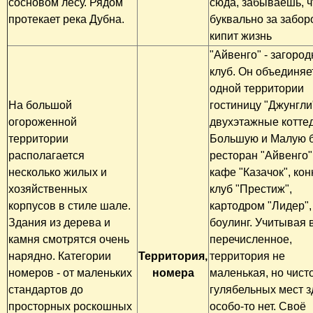
сосновом лесу. Рядом
сюда, забываешь, ч
протекает река Дубна.
буквально за забор
кипит жизнь
"Айвенго" - загоро
клуб. Он объединяе
одной территории
На большой
гостиницу "Джунгли
огороженной
двухэтажные котте
территории
Большую и Малую б
располагается
ресторан "Айвенго"
несколько жилых и
кафе "Казачок", ко
хозяйственных
клуб "Престиж",
корпусов в стиле шале.
картодром "Лидер",
Здания из дерева и
боулинг. Учитывая 
камня смотрятся очень
перечисленное,
нарядно. Категории
Территория,
территория не
номеров - от маленьких
номера
маленькая, но чист
стандартов до
гулябельных мест з
просторных роскошных
особо-то нет. Своё