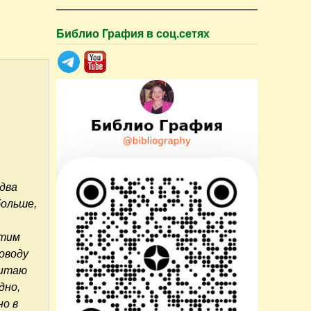
Библио Графия в соц.сетях
 два
больше,
отим
поводу
Читаю
дно,
но в