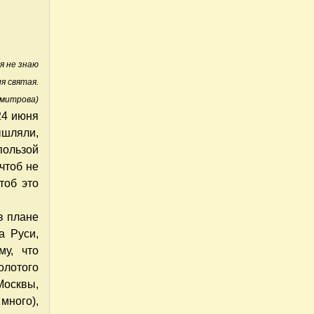
я не знаю
я святая.
Дмитрова)
24 июня
ышляли,
пользой
чтоб не
тоб это
в плане
а Руси,
му, что
олотого
Москвы,
много),