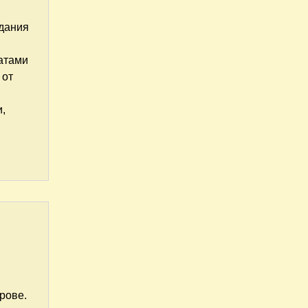
здания
датами
 от
и,
рове.