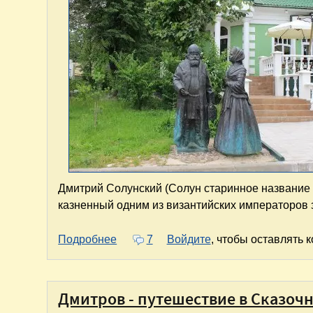
Дмитрий Солунский (Солун старинное название 
казненный одним из византийских императоров з
о Дмитров - город памятников, скуль
Подробнее
7
Войдите
, чтобы оставлять 
Дмитров - путешествие в Сказоч