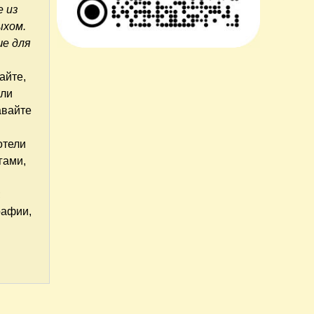
е из
ыхом.
ше для
айте,
али
авайте
отели
гами,
;
рафии,