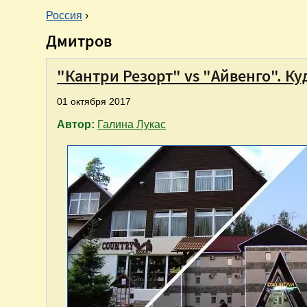
Россия
›
Дмитров
В
ы
"Кантри Резорт" vs "Айвенго". К
01 октября 2017
з
Автор:
Галина Лукас
д
е
с
ь