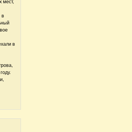
 мест,
 в
ьный
свое
ехали в
трова,
году.
и,