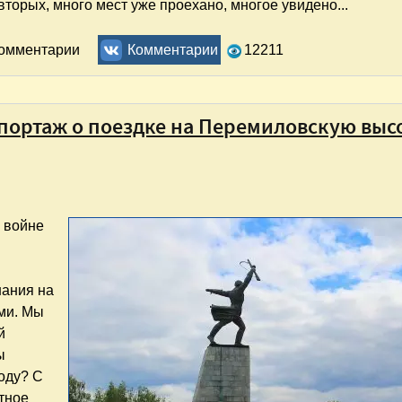
вторых, много мест уже проехано, многое увидено...
й край
комментарии
Комментарии
12211
портаж о поездке на Перемиловскую высо
й войне
нания на
ми. Мы
й
ы
году? С
етное