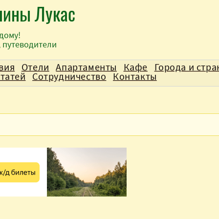
лины Лукас
дому!
, путеводители
вия
Отели
Апартаменты
Кафе
Города и стр
статей
Сотрудничество
Контакты