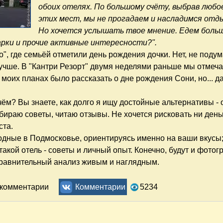
обоих отелях. По большому счёту, выбрав любо
этих мест, мы не прогадаем и насладимся отд
Но хочется услышать твое мнение. Едем боль
арки и прочие активные интересности?".
", где семьёй отметили день рождения дочки. Нет, не подум
 лучше. В "Кантри Резорт" двумя неделями раньше мы отмеч
В моих планах было рассказать о дне рождения Сони, но... д
 чём? Вы знаете, как долго я ищу достойные альтернативы - 
ираю советы, читаю отзывы. Не хочется рисковать ни день
ста.
ходные в Подмосковье, ориентируясь именно на ваши вкусы
акой отель - советы и личный опыт. Конечно, будут и фотог
сравнительный анализ живым и наглядным.
а поехать на выходные в Подмосковье?
ь комментарии
Комментарии
5234