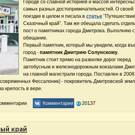
Городе со славной историей и массой интересных
самых разных достопримечательностей. О своей
поездке в целом я писала в
статье
"Путешествие
Сказочный край". Там же обещала сделать отдел
пост о памятниках города Дмитрова. Выполняю 
обещание.
Первый памятник, который мы увидели, когда въ
город -
памятник Дмитрию Солунскому
.
Памятник стоит прямо на развилке дорог перед
автобусным и железнодорожным вокзалами Дми
на главной магистрали города. Поставлен в 2008 
современных Фессалоник) - покровитель Дмитровской земл
а крепость в вере.
птур и фонтанов
комментарии
Комментарии
20137
ный край