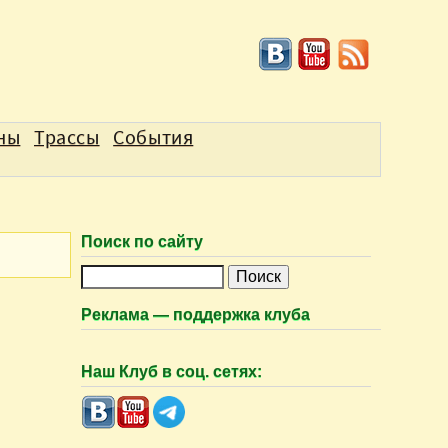
аны
Трассы
События
Поиск по сайту
П
о
Реклама — поддержка клуба
и
с
Наш Клуб в соц. сетях:
к