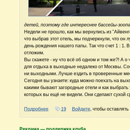
детей, поэтому где интереснее бассейы-зооп
Недели не прошло, как мы вернулись из "Айвенго
что выбрав этот отель, мы подчеркнули, что он
день рождения нашего папы. Так что счет 1 : 1. 
отложим.
Вы скажете - ну что всё об одном и том же?! А о
для отдыха в выходные недалеко от Москвы. Соб
ни выходными. Лучше ездить в проверенные ме
Сегодня вы узнаете: куда можно поехать на вы
какими бывают загородные отели и как выбрать т
которых вы ещё не видели. Они сделают сухой 
о "Кантри Резорт" vs "Айвенго". Куд
Подробнее
19
Войдите
, чтобы оставлят
Реклама — поддержка клуба