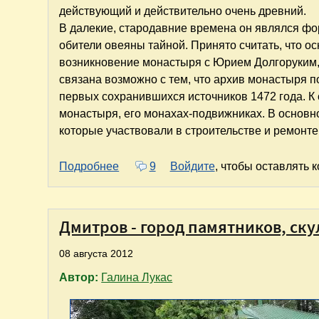
действующий и действительно очень древний.
В далекие, стародавние времена он являлся ф
обители овеяны тайной. Принято считать, что ос
возникновение монастыря с Юрием Долгоруким, и 
связана возможно с тем, что архив монастыря по
первых сохранившихся источников 1472 года. К
монастыря, его монахах-подвижниках. В основно
которые участвовали в строительстве и ремонте
о Дмитров. Борисоглебский монасты
Подробнее
9
Войдите
, чтобы оставлять 
Дмитров - город памятников, ск
08 августа 2012
Автор:
Галина Лукас