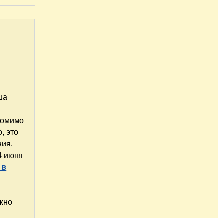
ша
 помимо
, это
ния.
4 июня
 в
ожно