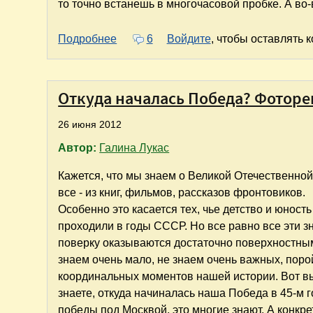
то точно встанешь в многочасовой пробке. А во-
о Дмитров - путешествие в Сказочны
Подробнее
6
Войдите
, чтобы оставлять 
Откуда началась Победа? Фоторе
26 июня 2012
Автор:
Галина Лукас
Кажется, что мы знаем о Великой Отечественно
все - из книг, фильмов, рассказов фронтовиков.
Особенно это касается тех, чье детство и юность
проходили в годы СССР. Но все равно все эти з
поверку оказываются достаточно поверхностны
знаем очень мало, не знаем очень важных, поро
координальных моментов нашей истории. Вот в
знаете, откуда начиналась наша Победа в 45-м 
победы под Москвой, это многие знают. А конкр