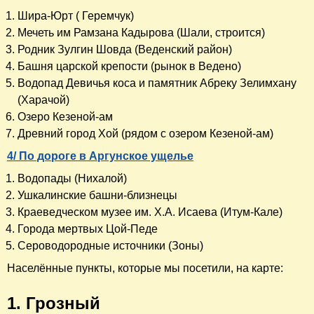
Шира-Юрт ( Геремчук)
Мечеть им Рамзана Кадырова (Шали, строится)
Родник Зулгин Шовда (Веденский район)
Башня царской крепости (рынок в Ведено)
Водопад Девичья коса и памятник Абреку Зелимхану
(Харачой)
Озеро Кезеной-ам
Древний город Хой (рядом с озером Кезеной-ам)
4/ По дороге в Аргунское ущелье
Водопады (Нихалой)
Ушкалинские башни-близнецы
Краеведческом музее им. Х.А. Исаева (Итум-Кале)
Города мертвых Цой-Педе
Сероводородные источники (Зоны)
Населённые пункты, которые мы посетили, на карте:
1. Грозный