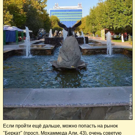
Если пройти ещё дальше, можно попасть на рынок
"Беркат" (просп. Мохаммеда Али, 43), очень советую