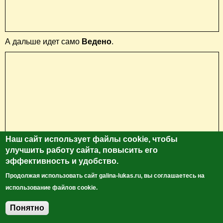
А дальше идет само
Ведено
.
Наш сайт использует файлы cookie, чтобы
улучшить работу сайта, повысить его
эффективность и удобство.
Продолжая использовать сайт galina-lukas.ru, вы соглашаетесь на
использование файлов cookie.
В Ведено в районе рынка сохранились остатки
Башни
Понятно
Добавить комментарий
царской крепости
.