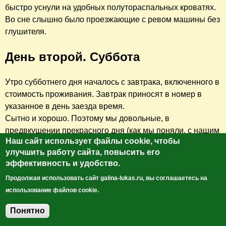
быстро уснули на удобных полутораспальных кроватях.
Во сне слышно было проезжающие с ревом машины без
глушителя.
День второй. Суббота
Утро субботнего дня началось с завтрака, включенного в
стоимость проживания. Завтрак приносят в номер в
указанное в день заезда время.
Сытно и хорошо. Поэтому мы довольные, в
предвкушении прекрасного дня (как мы поняли, с нашим
Наш сайт использует файлы cookie, чтобы
сопровождающим - нам не страшно), отправились
улучшить работу сайта, повысить его
вперед – навстречу приключениям.
эффективность и удобство.
Выехали из Грозного в 9 часов утра. Расстояние от
Продолжая использовать сайт galina-lukas.ru, вы соглашаетесь на
Грозного до озера около 100 км.
использование файлов cookie.
Все же у нашего сопровождающего были вопросы о
нашем семейном положении и социальном положении.
Понятно
Удовлетворившись, что мы дамы замужние и с детьми,
Добавить комментарий