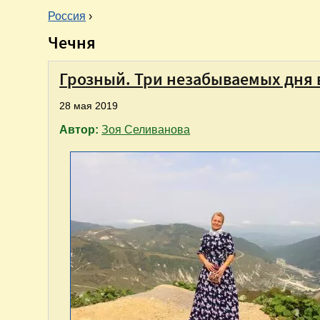
Россия
›
Чечня
В
ы
Грозный. Три незабываемых дня в
28 мая 2019
з
Автор:
Зоя Селиванова
д
е
с
ь