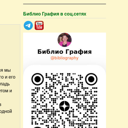
Библио Графия в соц.сетях
ня мы
о и его
гладь
етом и
в
годной