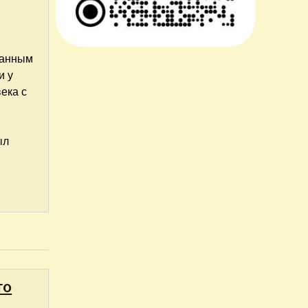
занным
и у
ека с
ыл
то