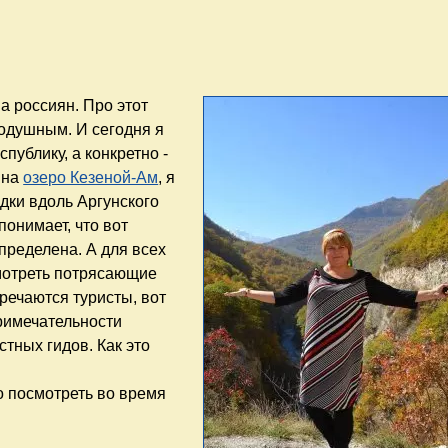
 россиян. Про этот
нодушным. И сегодня я
публику, а конкретно -
 на
озеро Кезеной-Ам
, я
дки вдоль Аргунского
понимает, что вот
пределена. А для всех
мотреть потрясающие
тречаются туристы, вот
примечательности
тных гидов. Как это
о посмотреть во время