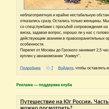
неблагоприятную и крайне нестабильную обстан
отказались сразу. Остались только женщины. М
со спецслужбами с просьбой сопровождения на т
виска, задавая вопрос, хорошо ли у нас с голов
действующим званием в правоохранительных ор
особенности.
Перелет от Москвы до Грозного занимает 2,5 ча
куплен у авиакомпании "Азимут".
о Грозный. Три незабываемых дня в 
Подробнее
7
Войдите
, чтобы оставлять 
Реклама — поддержка клуба
Путешествие на Юг России. Часть 
можно посмотреть?