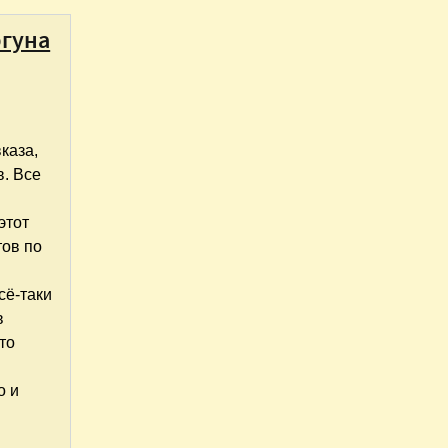
ргуна
каза,
в. Все
этот
тов по
сё-таки
в
то
о и