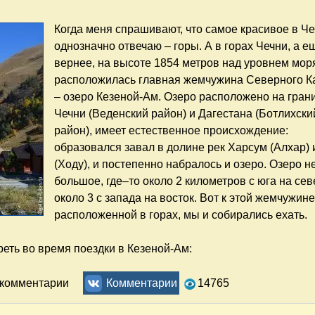
Когда меня спрашивают, что самое красивое в Че
однозначно отвечаю – горы. А в горах Чечни, а е
вернее, на высоте 1854 метров над уровнем мор
расположилась главная жемчужина Северного К
– озеро Кезеной-Ам. Озеро расположено на гран
Чечни (Веденский район) и Дагестана (Ботлихски
район), имеет естественное происхождение:
образовался завал в долине рек Харсум (Алхар) 
(Ходу), и постепенно набралось и озеро. Озеро н
большое, где–то около 2 километров с юга на сев
около 3 с запада на восток. Вот к этой жемчужине
расположенной в горах, мы и собирались ехать.
еть во время поездки в Кезеной-Ам:
Поездка на Кезеной-Ам. Самые красивые достопримечательн
ь комментарии
Комментарии
14765