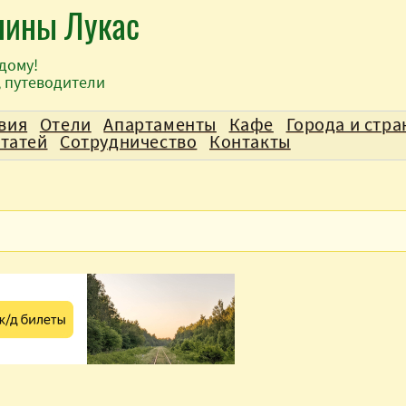
лины Лукас
дому!
, путеводители
вия
Отели
Апартаменты
Кафе
Города и стр
статей
Сотрудничество
Контакты