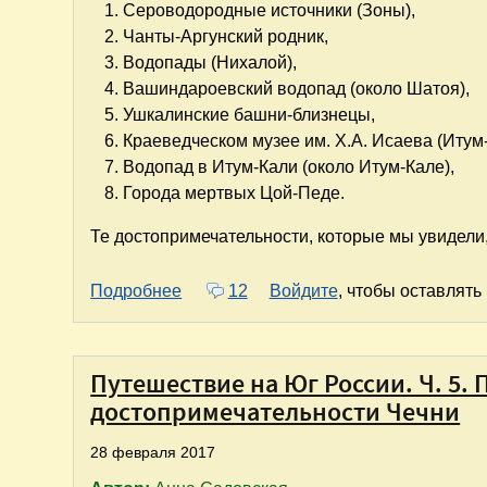
Сероводородные источники (Зоны),
Чанты-Аргунский родник,
Водопады (Нихалой),
Вашиндароевский водопад (около Шатоя),
Ушкалинские башни-близнецы,
Краеведческом музее им. Х.А. Исаева (Итум-
Водопад в Итум-Кали (около Итум-Кале),
Города мертвых Цой-Педе.
Те достопримечательности, которые мы увидели,
о Путешествие на Юг России. Часть 6
Подробнее
12
Войдите
, чтобы оставлят
Путешествие на Юг России. Ч. 5.
достопримечательности Чечни
28 февраля 2017