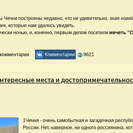
ы Чечни построены недавно, что не удивительно, зная нов
 них, которые нам удалось увидеть.
чески ночью, и, конечно, первым делом посетили
мечеть "
4. Достопримечательности Грозного и Аргуна
ь комментарии
Комментарии
9621
Интересные места и достопримечательно
1
Чечня - очень самобытная и загадочная республ
России. Нет, наверное, ни одного россиянина, ко