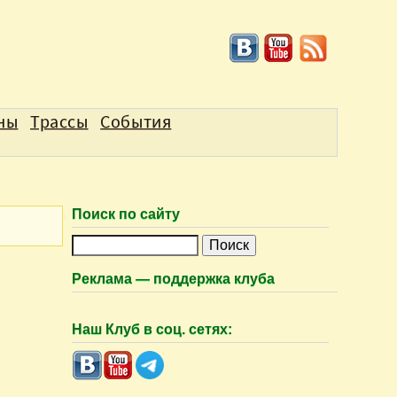
аны
Трассы
События
Поиск по сайту
П
о
Реклама — поддержка клуба
и
с
Наш Клуб в соц. сетях:
к