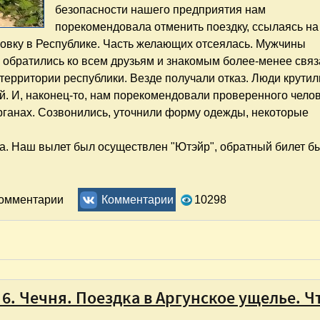
безопасности нашего предприятия нам
порекомендовала отменить поездку, ссылаясь на
овку в Республике. Часть желающих отсеялась. Мужчины
ы обратились ко всем друзьям и знакомым более-менее свя
ерритории республики. Везде получали отказ. Люди крутил
ой. И, наконец-то, нам порекомендовали проверенного челов
ганах. Созвонились, уточнили форму одежды, некоторые
са. Наш вылет был осуществлен "Ютэйр", обратный билет б
сказочном городе. Отчёт
комментарии
Комментарии
10298
6. Чечня. Поездка в Аргунское ущелье. Ч