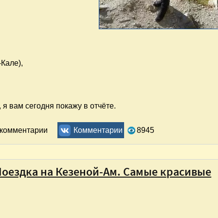
Кале),
 я вам сегодня покажу в отчёте.
. Чечня. Поездка в Аргунское ущелье. Что можно посмотрет
ь комментарии
Комментарии
8945
 Поездка на Кезеной-Ам. Самые красивые