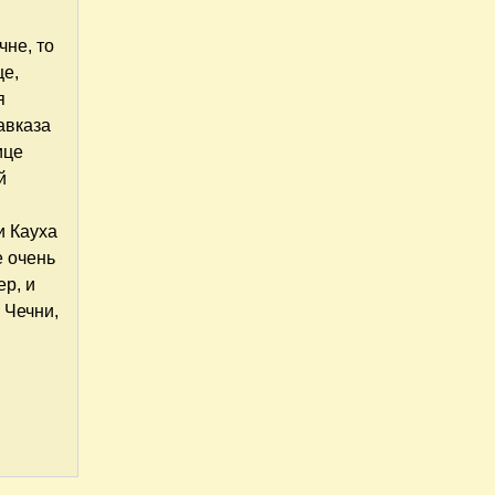
чне, то
ще,
я
авказа
ице
й
и Кауха
е очень
ер, и
 Чечни,
ости Чечни