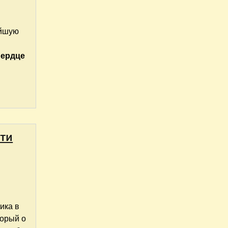
ейшую
Сердце
сти
ика в
торый о