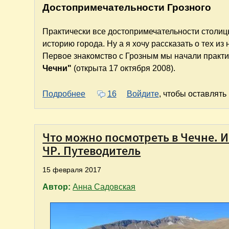
Достопримечательности Грозного
Практически все достопримечательности столиц
историю города. Ну а я хочу рассказать о тех из
Первое знакомство с Грозным мы начали практи
Чечни"
(открыта 17 октября 2008).
о Путешествие на Юг России. Часть 
Подробнее
16
Войдите
, чтобы оставлят
Что можно посмотреть в Чечне. 
ЧР. Путеводитель
15 февраля 2017
Автор:
Анна Садовская