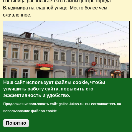
Гостиница располагается в самом центре города
Владимира на главной улице. Место более чем
оживленное.
Наш сайт использует файлы cookie, чтобы
улучшить работу сайта, повысить его
эффективность и удобство.
Продолжая использовать сайт galina-lukas.ru, вы соглашаетесь на
Месторасположение заключено в самом названии - у
использование файлов cookie.
Золотых ворот. Золотые ворота - символ города, его
Понятно
визитная карточка, это самый известный архитектурный
Добавить комментарий