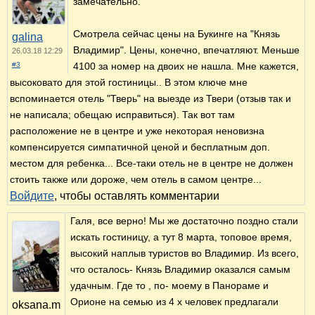
замечательно.
Смотрела сейчас цены на Букинге на "Князь
galina
Владимир". Цены, конечно, впечатляют. Меньше
26.03.18 12:29
#3
4100 за номер на двоих не нашла. Мне кажется,
высоковато для этой гостиницы.. В этом ключе мне
вспоминается отель "Тверь" на выезде из Твери (отзыв так и
не написала; обещаю исправиться). Так вот там
расположение не в центре и уже некоторая неновизна
компенсируется симпатичной ценой и бесплатным доп.
местом для ребенка... Все-таки отель не в центре не должен
стоить также или дороже, чем отель в самом центре...
Войдите
, чтобы оставлять комментарии
Галя, все верно! Мы же достаточно поздно стали
искать гостиницу, а тут 8 марта, топовое время,
высокий наплыв туристов во Владимир. Из всего,
что осталось- Князь Владимир оказался самым
удачным. Где то , по- моему в Панораме и
Орионе на семью из 4 х человек предлагали
oksana.m