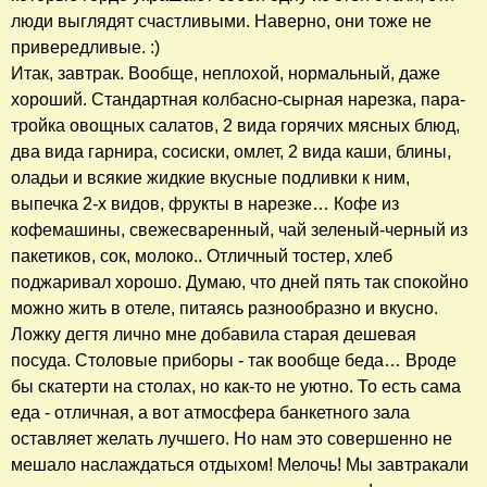
люди выглядят счастливыми. Наверно, они тоже не
привередливые. :)
Итак, завтрак. Вообще, неплохой, нормальный, даже
хороший. Стандартная колбасно-сырная нарезка, пара-
тройка овощных салатов, 2 вида горячих мясных блюд,
два вида гарнира, сосиски, омлет, 2 вида каши, блины,
оладьи и всякие жидкие вкусные подливки к ним,
выпечка 2-х видов, фрукты в нарезке… Кофе из
кофемашины, свежесваренный, чай зеленый-черный из
пакетиков, сок, молоко.. Отличный тостер, хлеб
поджаривал хорошо. Думаю, что дней пять так спокойно
можно жить в отеле, питаясь разнообразно и вкусно.
Ложку дегтя лично мне добавила старая дешевая
посуда. Столовые приборы - так вообще беда… Вроде
бы скатерти на столах, но как-то не уютно. То есть сама
еда - отличная, а вот атмосфера банкетного зала
оставляет желать лучшего. Но нам это совершенно не
мешало наслаждаться отдыхом! Мелочь! Мы завтракали