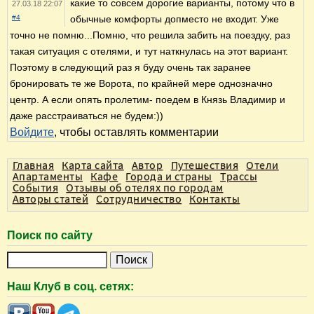
какие то совсем дорогие варианты, потому что в
27.03.18 22:07
#4
обычные комфорты допместо не входит. Уже
точно не помню...Помню, что решила забить на поездку, раз
такая ситуация с отелями, и тут наткнулась на этот вариант.
Поэтому в следующий раз я буду очень так заранее
бронировать те же Ворота, по крайней мере однозначно
центр. А если опять пролетим- поедем в Князь Владимир и
даже расстраиваться не будем:))
Войдите
, чтобы оставлять комментарии
Главная
Карта сайта
Автор
Путешествия
Отели
Апартаменты
Кафе
Города и страны
Трассы
События
Отзывы об отелях по городам
Авторы статей
Сотрудничество
Контакты
Поиск по сайту
П
о
Наш Клуб в соц. сетях:
и
с