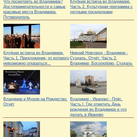
Что посмотреть во Владимире?
Клубная встреча во Владимире.
Достопримечательности и самые
Часть 2. Культурная программа с
красивые места Владимира.
уютными посиделками
Путеводитель
Клубная встреча во Владимире.
Нижний Новгород - Владимир -
Часть 1. Предложение, от которого
Суздаль. Отчёт. Часть 2.
невозможно отказаться...
Владимир, Боголюбово, Суздаль
Владимир и Муром на Рождество.
Владимир - Иваново - Плёс.
Отчёт
Часть I. Где отметить День
рождения во Владимире и что
делать в Иваново