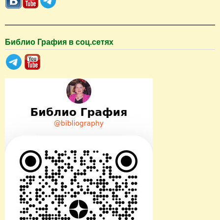
к
Библио Графия в соц.сетях