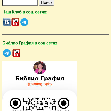
П
о
Наш Клуб в соц. сетях:
и
с
к
Библио Графия в соц.сетях