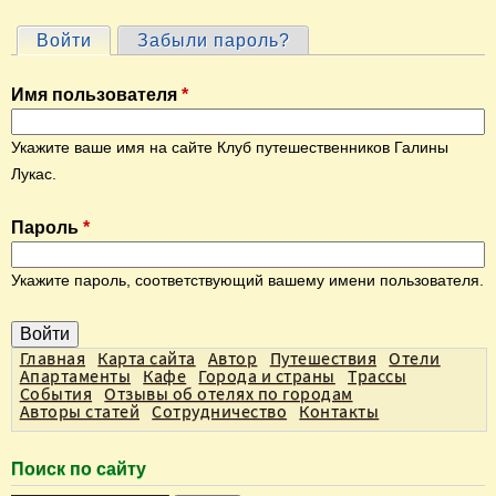
Войти
(активная вкладка)
Забыли пароль?
Г
л
Имя пользователя
*
а
в
Укажите ваше имя на сайте Клуб путешественников Галины
н
Лукас.
ы
Пароль
*
е
в
Укажите пароль, соответствующий вашему имени пользователя.
к
л
а
Главная
Карта сайта
Автор
Путешествия
Отели
Апартаменты
Кафе
Города и страны
Трассы
д
События
Отзывы об отелях по городам
Авторы статей
Сотрудничество
Контакты
к
и
Поиск по сайту