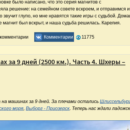
ковке было написано, что это серия магнитов с
няла решение: на семейном совете вскроем, и отправимся 
то звучит глупо, но мне нравятся такие игры с судьбой. Дом
 магнит был вскрыт, и наша судьба решилась. Карелия.
 счастья
ь комментарии
Комментарии
11775
 за 9 дней (2500 км.). Часть 4. Шхеры –
на машинах за 9 дней. За плечами остались
Шлиссельбург
ского моря
,
Выборг - Приозерск
. Теперь нас ждали ладожс