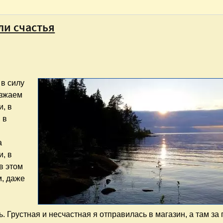
ли счастья
 в силу
езжаем
и, в
 в
а
и, в
в этом
м, даже
 Грустная и несчастная я отправилась в магазин, а там за 