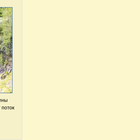
лены
 поток