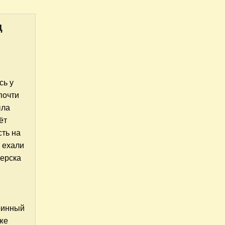
ц
сь у
почти
ла
ёт
сть на
 ехали
зерска
ринный
кже