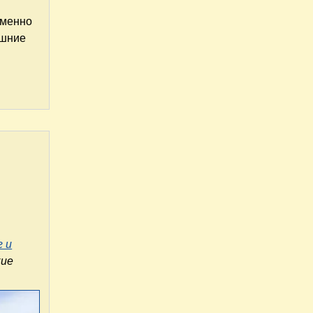
именно
ашние
 и
кие