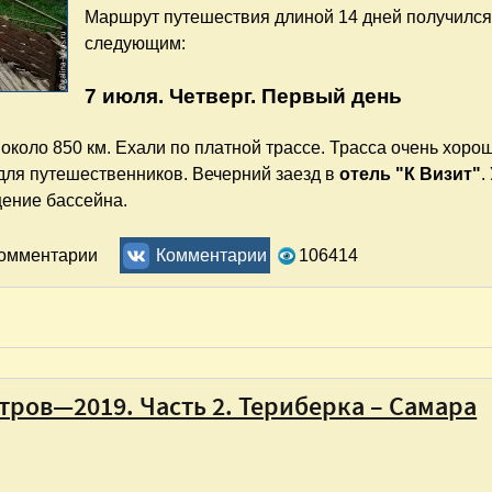
Маршрут путешествия длиной 14 дней получилс
следующим:
7 июля. Четверг. Первый день
около 850 км. Ехали по платной трассе. Трасса очень хоро
 для путешественников. Вечерний заезд в
отель "К Визит"
.
щение бассейна.
бург – Мурманск – Кировск – Сортавала". Часть 1. Маршрут
комментарии
Комментарии
106414
ров—2019. Часть 2. Териберка – Самара