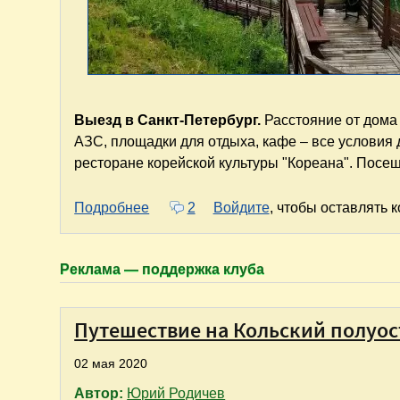
Выезд в
Санкт-Петербург.
Расстояние от дома 
АЗС, площадки для отдыха, кафе – все условия
ресторане корейской культуры "Кореана". Посе
о На машине на Север: "Санкт-Петер
Подробнее
2
Войдите
, чтобы оставлять 
Реклама — поддержка клуба
Путешествие на Кольский полуост
02 мая 2020
Автор:
Юрий Родичев