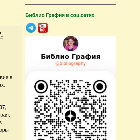
Библио Графия в соц.сетях
.
вие в
ях.
37,
рая.
в
торы