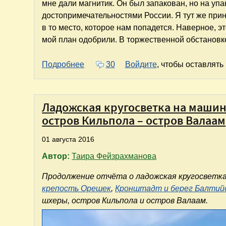
мне дали магнитик. Он был запакован, но на упа
достопримечательностями России. Я тут же при
в то место, которое нам попадется. Наверное, э
мой план одобрили. В торжественной обстановке
о Путешествие в Карелию. 2,5 недели
Подробнее
30
Войдите
, чтобы оставлят
Ладожская кругосветка на машинах
остров Кильпола – остров Валаам
01 августа 2016
Автор:
Таира Фейзрахманова
Продолжение отчёта о ладожская кругосветка 
крепость Орешек
,
Кронштадт и берег Балтий
шхеры, остров Кильпола и остров Валаам.