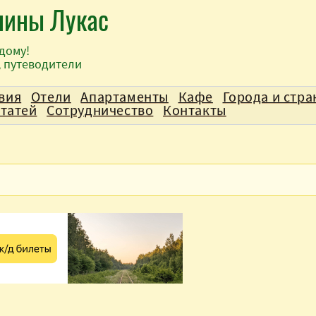
лины Лукас
дому!
, путеводители
вия
Отели
Апартаменты
Кафе
Города и стр
статей
Сотрудничество
Контакты