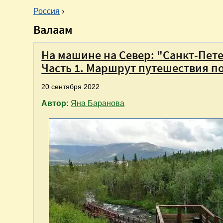
Россия
›
Валаам
В
ы
На машине на Север: "Санкт-Пете
Часть 1. Маршрут путешествия п
з
20 сентября 2022
д
Автор:
Яна Баранова
е
с
ь