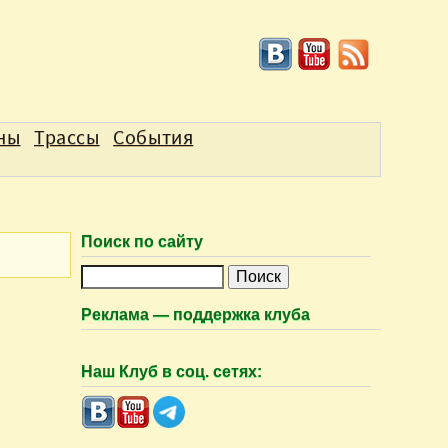
аны
Трассы
События
Поиск по сайту
П
о
Реклама — поддержка клуба
и
с
Наш Клуб в соц. сетях:
к