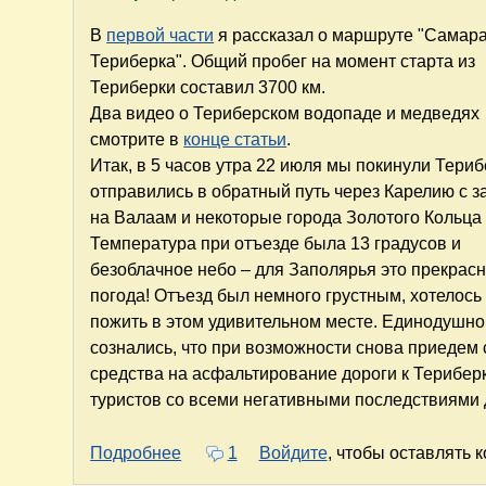
В
первой части
я рассказал о маршруте "Самара
Териберка". Общий пробег на момент старта из
Териберки составил 3700 км.
Два видео о Териберском водопаде и медведях
смотрите в
конце статьи
.
Итак, в 5 часов утра 22 июля мы покинули Териб
отправились в обратный путь через Карелию с з
на Валаам и некоторые города Золотого Кольца
Температура при отъезде была 13 градусов и
безоблачное небо – для Заполярья это прекрас
погода! Отъезд был немного грустным, хотелось
пожить в этом удивительном месте. Единодушно
сознались, что при возможности снова приедем с
средства на асфальтирование дороги к Териберке 
туристов со всеми негативными последствиями 
о Путешествие на Кольский полуостр
Подробнее
1
Войдите
, чтобы оставлять 