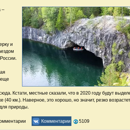
 –
ерку и
аездом
 России.
ная
 еще
юда. Кстати, местные сказали, что в 2020 году будут выде
(40 км.). Наверное, это хорошо, но значит, резко возрастет
для природы.
ов—2019. Часть 2. Териберка – Самара
комментарии
Комментарии
5109