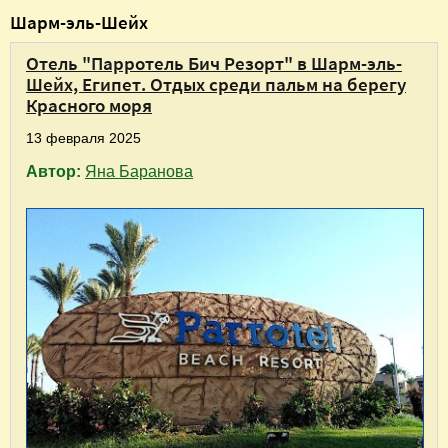
В
Шарм-эль-Шейх
ы
Отель "Парротель Бич Резорт" в Шарм-эль-
з
Шейх, Египет. Отдых среди пальм на берегу
д
Красного моря
е
13 февраля 2025
с
Автор:
Яна Баранова
ь