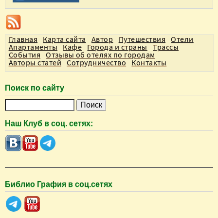
Главная
Карта сайта
Автор
Путешествия
Отели
Апартаменты
Кафе
Города и страны
Трассы
События
Отзывы об отелях по городам
Авторы статей
Сотрудничество
Контакты
Поиск по сайту
П
о
Наш Клуб в соц. сетях:
и
с
к
Библио Графия в соц.сетях