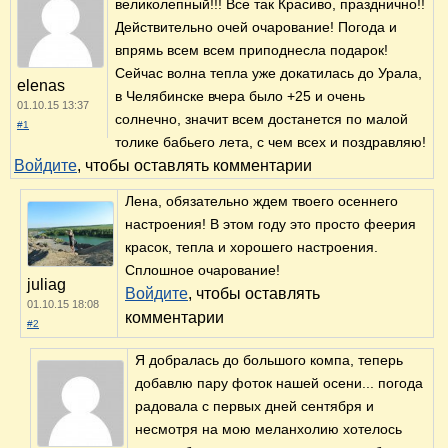
великолепный!!! Все так Красиво, празднично!!
Действительно очей очарование! Погода и
впрямь всем всем приподнесла подарок!
Сейчас волна тепла уже докатилась до Урала,
elenas
в Челябинске вчера было +25 и очень
01.10.15 13:37
солнечно, значит всем достанется по малой
#1
толике бабьего лета, с чем всех и поздравляю!
Войдите
, чтобы оставлять комментарии
Лена, обязательно ждем твоего осеннего
настроения! В этом году это просто феерия
красок, тепла и хорошего настроения.
Сплошное очарование!
juliag
Войдите
, чтобы оставлять
01.10.15 18:08
комментарии
#2
Я добралась до большого компа, теперь
добавлю пару фоток нашей осени... погода
радовала с первых дней сентября и
несмотря на мою меланхолию хотелось