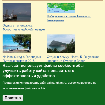
Побережье и климат Большого
Геленджика
Отдых в Геленджике.
Фотоотчет о майской поездке
На Новый год в Геленджик.
Отдых в Крыму. Часть 5. Генуэзская
Путевые заметки-2018
крепость в Судаке и Завод
Татьяны Тыриной
шампанских вин в Новом Свете
Наш сайт использует файлы cookie, чтобы
улучшить работу сайта, повысить его
эффективность и удобство.
Войдите
, чтобы оставлять комментарии
Продолжая использовать сайт galina-lukas.ru, вы соглашаетесь на
8707 просмотров
использование файлов cookie.
© Сайт клуб путешественников "Лукас Тур"
Понятно
https://galina-lukas.ru
Добавить комментарий