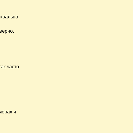
буквально
верно.
так часто
мерах и