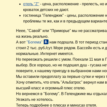
отель "Z"
- цена, расположение - прелесть, но и
кроваток детских не дают.
гостиница "Геленджик" - цены, расположение
проблемы те же, как и в предыдущем варианте. 
Неее, "Савой" или "Приморье" мы не рассматрива
на жизнь реально.
А вот
"Богема"
нам подошла. В тот период ста
стоил 2 тыс. руб./сут. Море рядом. Бассейн есть и
нормальные. Интернет имеется.
Но переезжать решили с умом. Поехали 11 мая в Г
выбор. Все хорошо, но не подошел душ - гусака н
поверите, к нашему приезду в выбранном нами но
Мы оставили предоплату за первые сутки и через т
Хочу отметить, что отель "Альбатрос" вернул нам в
высший класс и огромный плюс отелю.
Но вернемся в "Богему". В Геленджике мы отдыхали
Уезжать не хотелось.
Теперь подробнее о плюсах и минусах отеля.