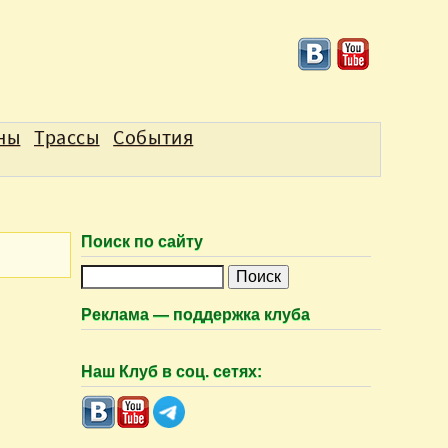
аны
Трассы
События
Поиск по сайту
П
о
Реклама — поддержка клуба
и
с
Наш Клуб в соц. сетях:
к