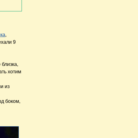
ка
,
ехали 9
 близка,
ать хотим
и из
од боком,