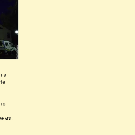
 на
 Не
Это
еньги.