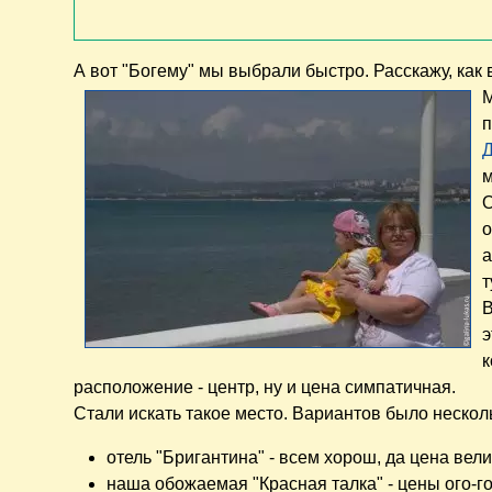
А вот "Богему" мы выбрали быстро. Расскажу, как
М
м
О
о
а
т
В
э
к
расположение - центр, ну и цена симпатичная.
Стали искать такое место. Вариантов было нескол
отель "Бригантина" - всем хорош, да цена вели
наша обожаемая "Красная талка" - цены ого-го