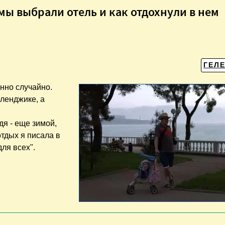
мы выбрали отель и как отдохнули в нем
ГЕЛ
нно случайно.
еленджике, а
дя - еще зимой,
отдых я писала в
для всех".