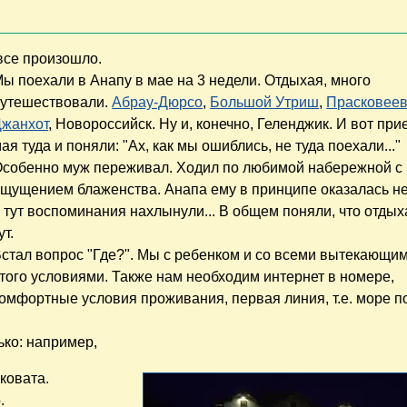
 все произошло.
ы поехали в Анапу в мае на 3 недели. Отдыхая, много
путешествовали.
Абрау-Дюрсо
,
Большой Утриш
,
Прасковеев
Джанхот
, Новороссийск. Ну и, конечно, Геленджик. И вот при
ая туда и поняли: "Ах, как мы ошиблись, не туда поехали..."
собенно муж переживал. Ходил по любимой набережной с
щущением блаженства. Анапа ему в принципе оказалась не
 тут воспоминания нахлынули... В общем поняли, что отдых
ут.
стал вопрос "Где?". Мы с ребенком и со всеми вытекающим
того условиями. Также нам необходим интернет в номере,
омфортные условия проживания, первая линия, т.е. море п
ько: например,
ковата.
.