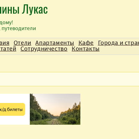
лины Лукас
дому!
, путеводители
вия
Отели
Апартаменты
Кафе
Города и стр
статей
Сотрудничество
Контакты