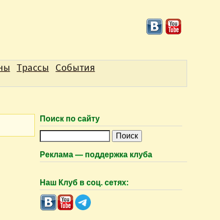
аны
Трассы
События
Поиск по сайту
П
о
Реклама — поддержка клуба
и
с
Наш Клуб в соц. сетях:
к