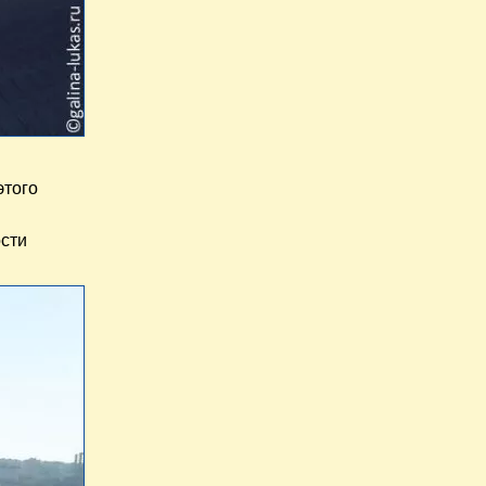
этого
ости