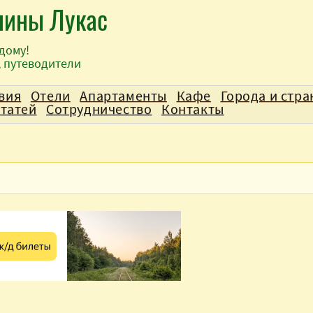
лины Лукас
дому!
, путеводители
вия
Отели
Апартаменты
Кафе
Города и стр
статей
Сотрудничество
Контакты