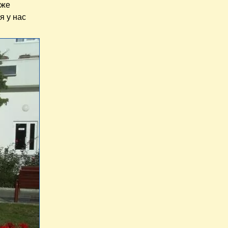
уже
я у нас