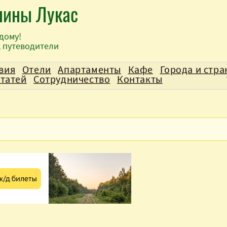
лины Лукас
дому!
, путеводители
вия
Отели
Апартаменты
Кафе
Города и стр
статей
Сотрудничество
Контакты