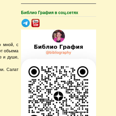
Библио Графия в соц.сетях
о мной, с
 от объема
е и душе,
ни. Салат