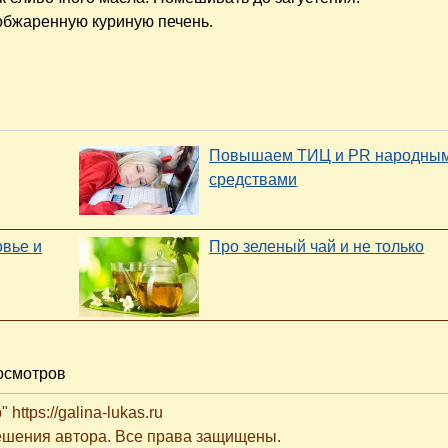
 обжаренную куриную печень.
Повышаем ТИЦ и PR народны
средствами
овье и
Про зеленый чай и не только
осмотров
ttps://galina-lukas.ru
решения автора. Все права защищены.