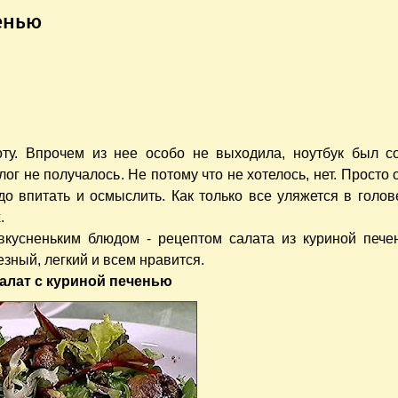
енью
оту. Впрочем из нее особо не выходила, ноутбук был с
лог не получалось. Не потому что не хотелось, нет. Просто
о впитать и осмыслить. Как только все уляжется в голов
.
вкусненьким блюдом - рецептом салата из куриной пече
езный, легкий и всем нравится.
салат с куриной печенью