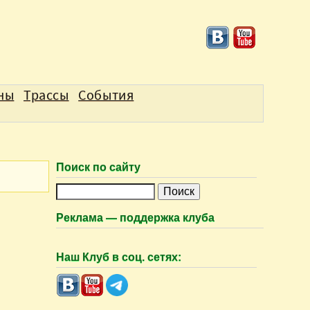
аны
Трассы
События
Поиск по сайту
П
о
Реклама — поддержка клуба
и
с
Наш Клуб в соц. сетях:
к