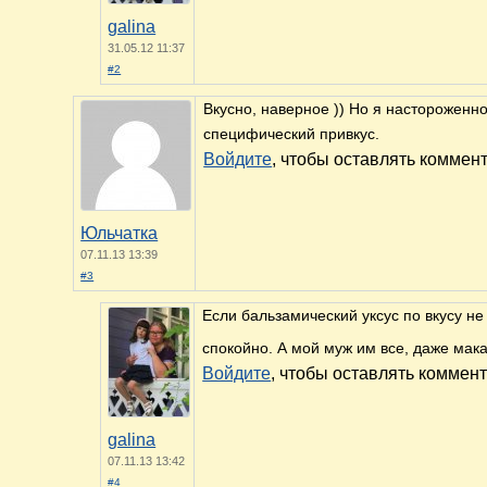
galina
31.05.12 11:37
#2
Вкусно, наверное )) Но я настороженно
специфический привкус.
Войдите
, чтобы оставлять коммен
Юльчатка
07.11.13 13:39
#3
Если бальзамический уксус по вкусу не
спокойно. А мой муж им все, даже мак
Войдите
, чтобы оставлять коммен
galina
07.11.13 13:42
#4