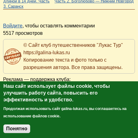
длиной в 14 дней. Часть
Часть 2. Боголюбово — Нижний Новгород
3. Саранск
Войдите
, чтобы оставлять комментарии
5517 просмотров
© Сайт клуб путешественников "Лукас Тур"
https://galina-lukas.ru
Копирование текста и фото только с
разрешения автора. Все права защищены.
Реклама — поддержка клуба:
Наш сайт использует файлы cookie, чтобы
Комментарии ВКонтакте
улучшить работу сайта, повысить его
эффективность и удобство.
Главная
Карта сайта
Автор
Путешествия
Отели
Апартаменты
Кафе
Города и страны
Трассы
Продолжая использовать сайт galina-lukas.ru, вы соглашаетесь на
События
Отзывы об отелях по городам
Авторы статей
Сотрудничество
Контакты
использование файлов cookie.
Понятно
Добавить комментарий
Поиск по сайту