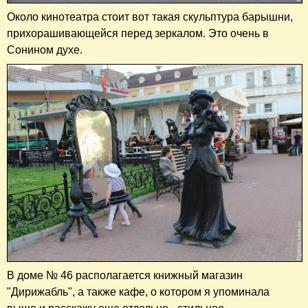
Около кинотеатра стоит вот такая скульптура барышни,
прихорашивающейся перед зеркалом. Это очень в
Сонином духе.
В доме № 46 располагается книжный магазин
"Дирижабль", а также кафе, о котором я упоминала