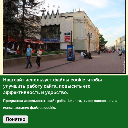
Рядом с магазином художественных промыслов
Наш сайт использует файлы cookie, чтобы
улучшить работу сайта, повысить его
(Большая Покровская ул., 43) на лавочке расположилась
эффективность и удобство.
вот такая живописная скульптурная композиция - мама с
сыном. Когда мы фотографировались, юноша, который
Продолжая использовать сайт galina-lukas.ru, вы соглашаетесь на
сидел на лавочке, даже не пошевелился. Лишь
использование файлов cookie.
недовольно повел бровью. И попал в историю.
Понятно
Добавить комментарий