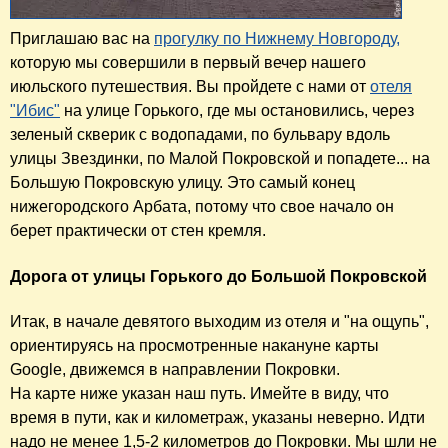
Приглашаю вас на
прогулку по Нижнему Новгороду,
которую мы совершили в первый вечер нашего
июльского путешествия. Вы пройдете с нами от
отеля
"Ибис"
на улице Горького, где мы остановились, через
зеленый скверик с водопадами, по бульвару вдоль
улицы Звездинки, по Малой Покровской и попадете... на
Большую Покровскую улицу. Это самый конец
нижегородского Арбата, потому что свое начало он
берет практически от стен кремля.
Дорога от улицы Горького до Большой Покровской
Итак, в начале девятого выходим из отеля и "на ощупь",
ориентируясь на просмотренные накануне карты
Google, движемся в направлении Покровки.
На карте ниже указан наш путь. Имейте в виду, что
время в пути, как и километраж, указаны неверно. Идти
надо не менее 1,5-2 километров до Покровки. Мы шли не