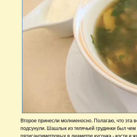
Второе принесли молниеносно. Полагаю, что эта в
подсунули. Шашлык из телячьей грудинки был чем 
пятисантиметровых в диаметре кусочка - кости и ж