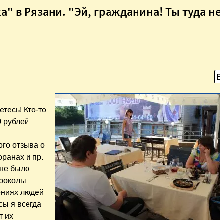
а" в Рязани. "Эй, гражданина! Ты туда н
тесь! Кто-то
0 рублей
ого отзыва о
оранах и пр.
 не было
проколы
ениях людей
сы я всегда
т их