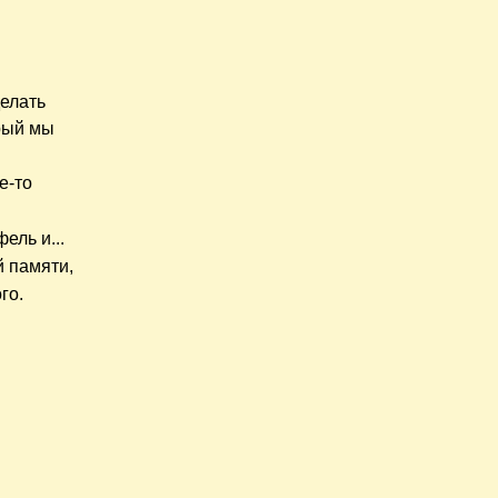
делать
орый мы
е-то
ель и...
й памяти,
го.