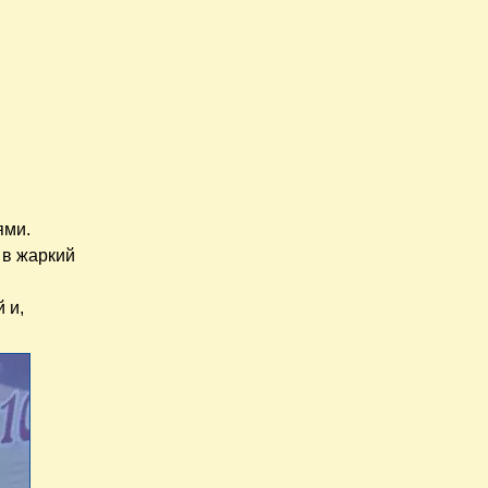
ями.
 в жаркий
х
 и,