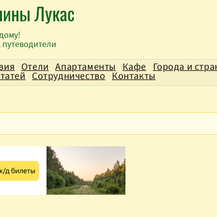
лины Лукас
дому!
, путеводители
вия
Отели
Апартаменты
Кафе
Города и стр
статей
Сотрудничество
Контакты