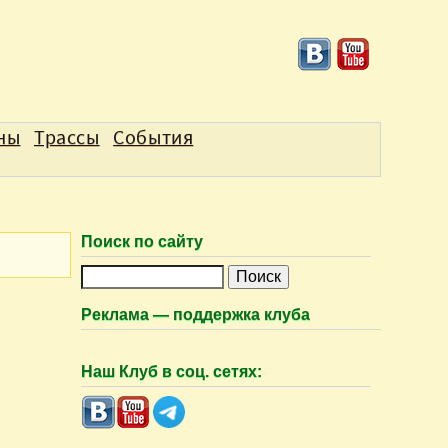
аны
Трассы
События
Поиск по сайту
П
о
Реклама — поддержка клуба
и
с
Наш Клуб в соц. сетях:
к