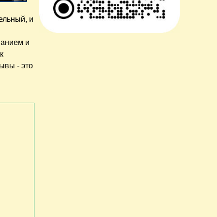
ельный, и
ванием и
к
ывы - это