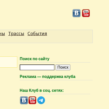
аны
Трассы
События
Поиск по сайту
П
о
Реклама — поддержка клуба
и
с
Наш Клуб в соц. сетях:
к