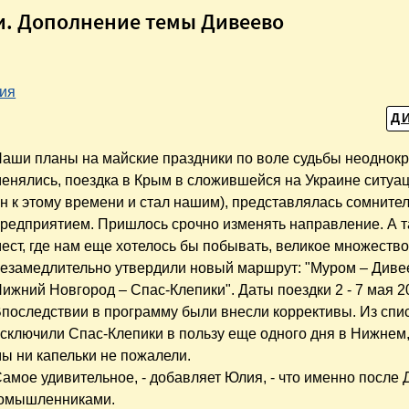
и. Дополнение темы Дивеево
ия
Д
аши планы на майские праздники по воле судьбы неоднок
енялись, поездка в Крым в сложившейся на Украине ситуац
н к этому времени и стал нашим), представлялась сомнит
редприятием. Пришлось срочно изменять направление. А т
ест, где нам еще хотелось бы побывать, великое множество
езамедлительно утвердили новый маршрут: "Муром – Диве
ижний Новгород – Спас-Клепики". Даты поездки 2 - 7 мая 2
последствии в программу были внесли коррективы. Из спи
сключили Спас-Клепики в пользу еще одного дня в Нижнем,
ы ни капельки не пожалели.
амое удивительное, - добавляет Юлия, - что именно после 
иномышленниками.