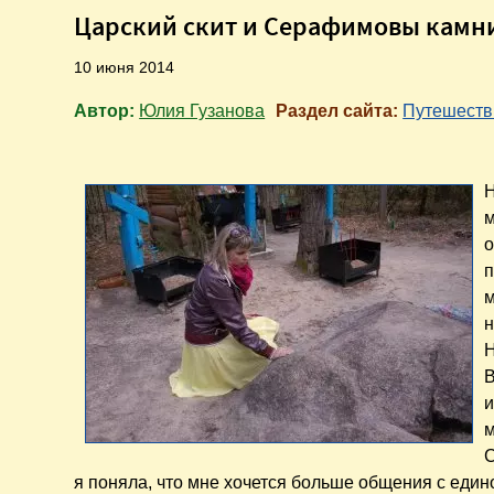
Царский скит и Серафимовы камн
10 июня 2014
Автор:
Юлия Гузанова
Раздел сайта:
Путешеств
Н
м
о
п
м
н
Н
В
и
м
С
я поняла, что мне хочется больше общения с ед