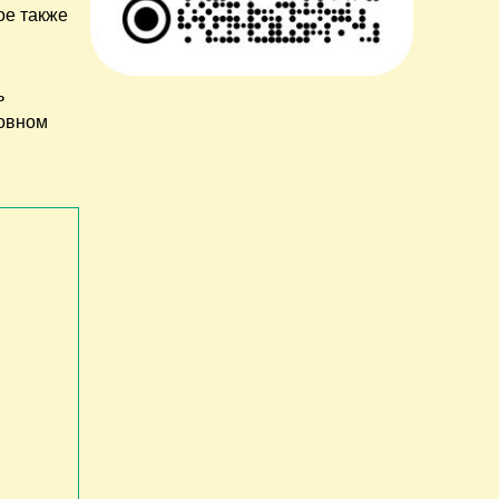
ое также
ь
новном