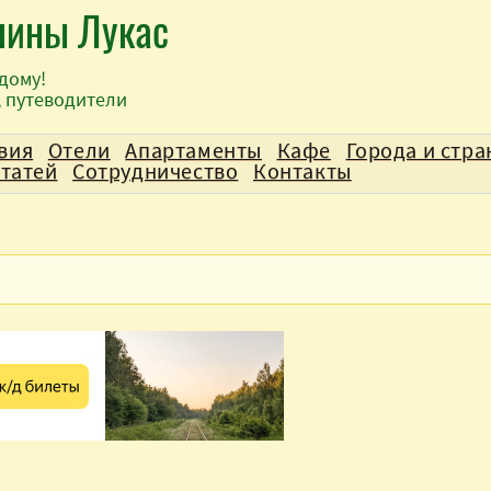
лины Лукас
дому!
, путеводители
вия
Отели
Апартаменты
Кафе
Города и стр
статей
Сотрудничество
Контакты