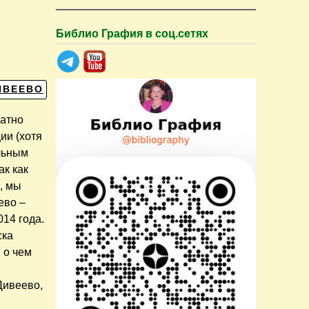
Библио Графия в соц.сетях
ИВЕЕВО
ратно
ии (хотя
ельным
ак как
, мы
ево –
014 года.
ска
 о чем
Дивеево,