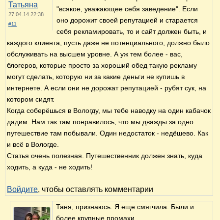
Татьяна
"всякое, уважающее себя заведение". Если
27.04.14 22:38
оно дорожит своей репутацией и старается
#11
себя рекламировать, то и сайт должен быть, и
каждого клиента, пусть даже не потенциального, должно было
обслуживать на высшем уровне. А уж тем более - вас,
блогеров, которые просто за хороший обед такую рекламу
могут сделать, которую ни за какие деньги не купишь в
интернете. А если они не дорожат репутацией - рубят сук, на
котором сидят.
Когда соберёшься в Вологду, мы тебе наводку на один кабачок
дадим. Нам так там понравилось, что мы дважды за одно
путешествие там побывали. Один недостаток - недёшево. Как
и всё в Вологде.
Статья очень полезная. Путешественник должен знать, куда
ходить, а куда - не ходить!
Войдите
, чтобы оставлять комментарии
Таня, признаюсь. Я еще смягчила. Были и
более крупные промахи...