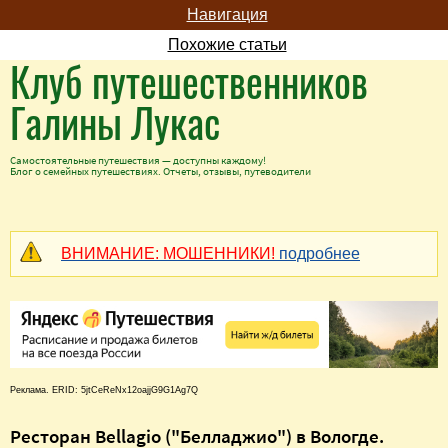
Навигация
Похожие статьи
Клуб путешественников
Галины Лукас
Самостоятельные путешествия — доступны каждому!
Блог о семейных путешествиях. Отчеты, отзывы, путеводители
ВНИМАНИЕ: МОШЕННИКИ!
подробнее
Реклама. ERID: 5jtCeReNx12oajjG9G1Ag7Q
Ресторан Bellagio ("Белладжио") в Вологде.