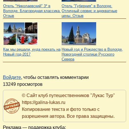
Отель "Николаевский" 3* в
Отель "Губерния" в Вологде.
Вологде. Благородная классика.
Отличный сервис и адекватные
Отзыв
цены. Отзыв
Как мы решали, куда поехать на
Новый год и Рождество в Вологде,
Новый год-2017
Новогодней столице Русского
Севера
Войдите
, чтобы оставлять комментарии
13249 просмотров
© Сайт клуб путешественников "Лукас Тур"
https://galina-lukas.ru
Копирование текста и фото только с
разрешения автора. Все права защищены.
Реклама — поддержка клуба: