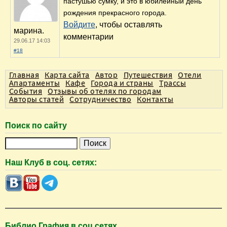
пастушью сумку, и это в юбилейный день
рождения прекрасного города.
Войдите
, чтобы оставлять
марина.
комментарии
29.06.17 14:03
#18
Главная
Карта сайта
Автор
Путешествия
Отели
Апартаменты
Кафе
Города и страны
Трассы
События
Отзывы об отелях по городам
Авторы статей
Сотрудничество
Контакты
Поиск по сайту
П
о
Наш Клуб в соц. сетях:
и
с
к
Библио Графия в соц.сетях