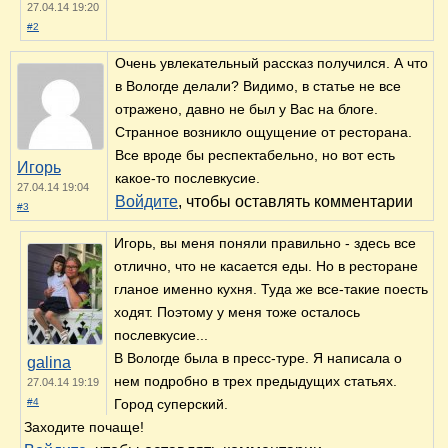
27.04.14 19:20
#2
Очень увлекательный рассказ получился. А что
в Вологде делали? Видимо, в статье не все
отражено, давно не был у Вас на блоге.
Странное возникло ощущение от ресторана.
Все вроде бы респектабельно, но вот есть
Игорь
какое-то послевкусие.
27.04.14 19:04
Войдите
, чтобы оставлять комментарии
#3
Игорь, вы меня поняли правильно - здесь все
отлично, что не касается еды. Но в ресторане
гланое именно кухня. Туда же все-такие поесть
ходят. Поэтому у меня тоже осталось
послевкусие...
В Вологде была в пресс-туре. Я написала о
galina
нем подробно в трех предыдущих статьях.
27.04.14 19:19
#4
Город суперский.
Заходите почаще!