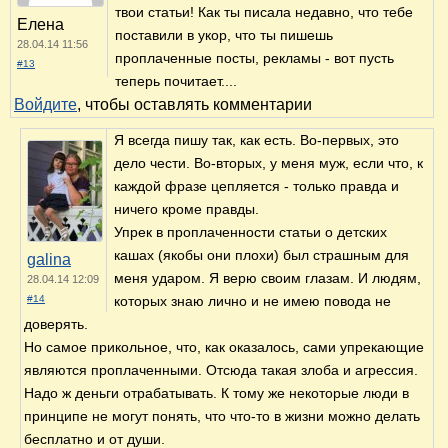
твои статьи! Как ты писала недавно, что тебе
Елена
поставили в укор, что ты пишешь
28.04.14 11:56
проплаченные посты, рекламы - вот пусть
#13
теперь почитает....
Войдите
, чтобы оставлять комментарии
Я всегда пишу так, как есть. Во-первых, это
дело чести. Во-вторых, у меня муж, если что, к
каждой фразе цепляется - только правда и
ничего кроме правды.
Упрек в проплаченности статьи о детских
кашах (якобы они плохи) был страшным для
galina
меня ударом. Я верю своим глазам. И людям,
28.04.14 12:09
#14
которых знаю лично и не имею повода не
доверять.
Но самое прикольное, что, как оказалось, сами упрекающие
являются проплаченными. Отсюда такая злоба и агрессия.
Надо ж деньги отрабатывать. К тому же некоторые люди в
принципе не могут понять, что что-то в жизни можно делать
бесплатно и от души.