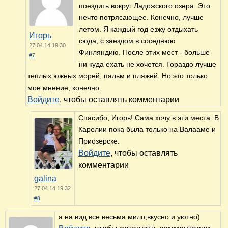
поездить вокруг Ладожского озера. Это
нечто потрясающее. Конечно, лучше
летом. Я каждый год езжу отдыхать
Игорь
сюда, с заездом в соседнюю
27.04.14 19:30
Финляндию. После этих мест - больше
#7
ни куда ехать не хочется. Гораздо лучше
теплых южных морей, пальм и пляжей. Но это только
мое мнение, конечно.
Войдите
, чтобы оставлять комментарии
Спасибо, Игорь! Сама хочу в эти места. В
Карелии пока была только на Валааме и
Приозерске.
Войдите
, чтобы оставлять
комментарии
galina
27.04.14 19:32
#8
а на вид все весьма мило,вкусно и уютно)