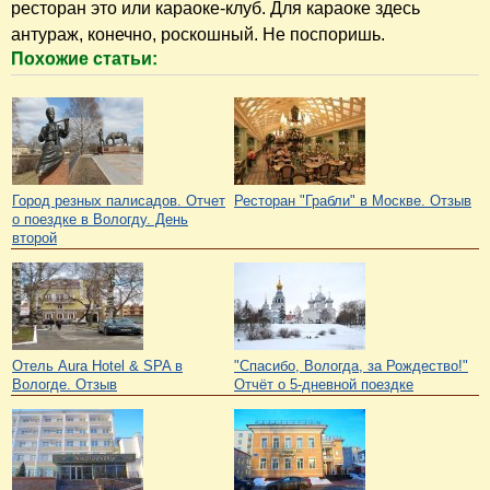
ресторан это или караоке-клуб. Для караоке здесь
антураж, конечно, роскошный. Не поспоришь.
Похожие статьи:
Город резных палисадов. Отчет
Ресторан "Грабли" в Москве. Отзыв
о поездке в Вологду. День
второй
Отель Aura Hotel & SPA в
"Спасибо, Вологда, за Рождество!"
Вологде. Отзыв
Отчёт о 5-дневной поездке