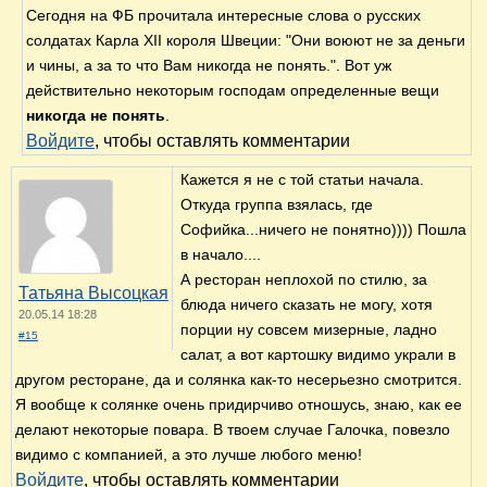
Сегодня на ФБ прочитала интересные слова о русских
солдатах Карла XII короля Швеции: "Они воюют не за деньги
и чины, а за то что Вам никогда не понять.". Вот уж
действительно некоторым господам определенные вещи
никогда не понять
.
Войдите
, чтобы оставлять комментарии
Кажется я не с той статьи начала.
Откуда группа взялась, где
Софийка...ничего не понятно)))) Пошла
в начало....
А ресторан неплохой по стилю, за
Татьяна Высоцкая
блюда ничего сказать не могу, хотя
20.05.14 18:28
порции ну совсем мизерные, ладно
#15
салат, а вот картошку видимо украли в
другом ресторане, да и солянка как-то несерьезно смотрится.
Я вообще к солянке очень придирчиво отношусь, знаю, как ее
делают некоторые повара. В твоем случае Галочка, повезло
видимо с компанией, а это лучше любого меню!
Войдите
, чтобы оставлять комментарии