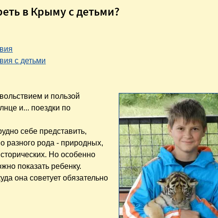
реть в Крыму с детьми?
вия
вия с детьми
овольствием и пользой
нце и... поездки по
рудно себе представить,
о разного рода - природных,
оисторических. Но особенно
ожно показать ребенку.
куда она советует обязательно