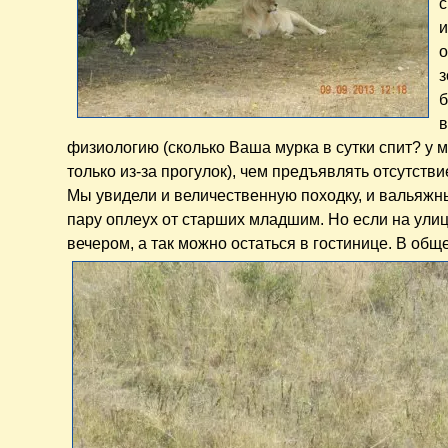
с
и
о
з
б
в
физиологию (сколько Ваша мурка в сутки спит? у ме
только из-за прогулок), чем предъявлять отсутств
Мы увидели и величественную походку, и вальяжны
пару оплеух от старших младшим. Но если на улиц
вечером, а так можно остаться в гостинице. В общ