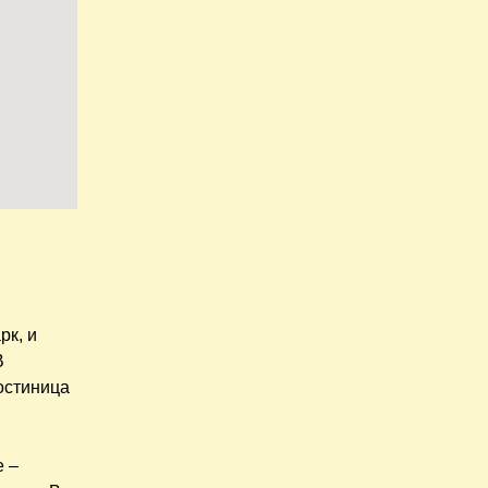
рк, и
В
гостиница
е –