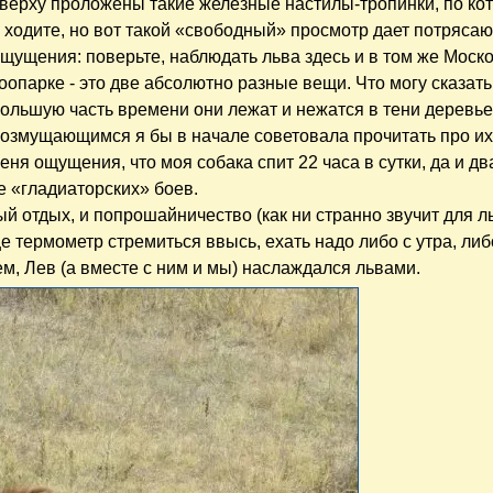
верху проложены такие железные настилы-тропинки, по к
 ходите, но вот такой «свободный» просмотр дает потряса
щущения: поверьте, наблюдать льва здесь и в том же Моск
оопарке - это две абсолютно разные вещи. Что могу сказать 
ольшую часть времени они лежат и нежатся в тени деревье
озмущающимся я бы в начале советовала прочитать про и
ня ощущения, что моя собака спит 22 часа в сутки, да и дв
ие «гладиаторских» боев.
й отдых, и попрошайничество (как ни странно звучит для ль
е термометр стремиться ввысь, ехать надо либо с утра, либ
ем, Лев (а вместе с ним и мы) наслаждался львами.