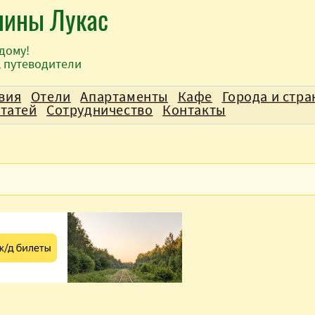
лины Лукас
дому!
, путеводители
вия
Отели
Апартаменты
Кафе
Города и стр
статей
Сотрудничество
Контакты