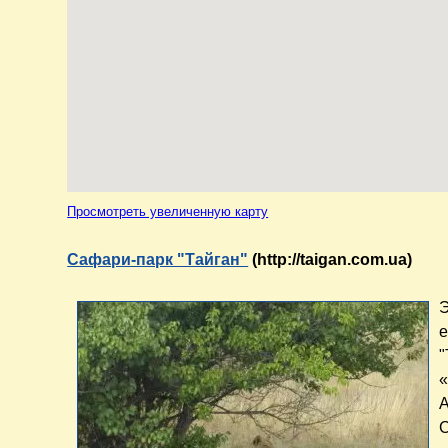
Просмотреть увеличенную карту
Сафари-парк "Тайган"
(http://taigan.com.ua)
Э
е
"
А
С