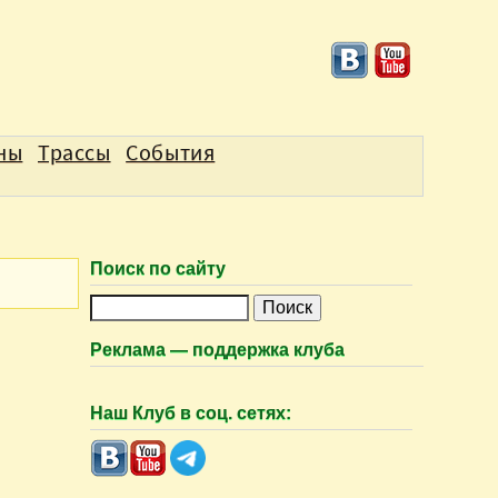
аны
Трассы
События
Поиск по сайту
П
о
Реклама — поддержка клуба
и
с
Наш Клуб в соц. сетях:
к