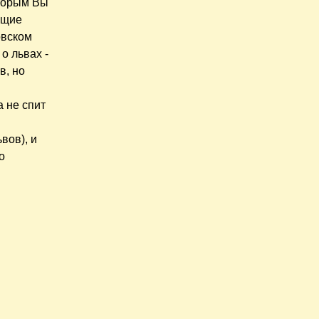
оторым Вы
ющие
овском
о львах -
в, но
х
а не спит
вов), и
о