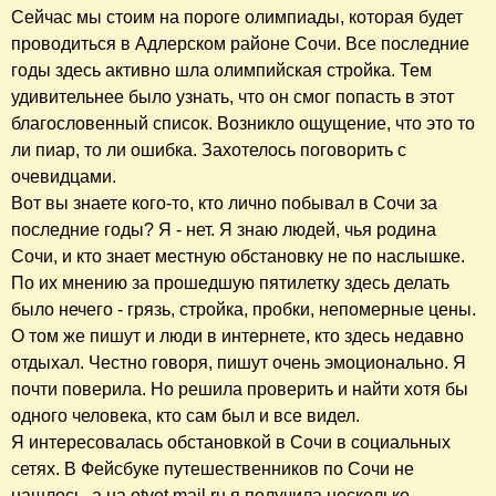
Сейчас мы стоим на пороге олимпиады, которая будет
проводиться в Адлерском районе Сочи. Все последние
годы здесь активно шла олимпийская стройка. Тем
удивительнее было узнать, что он смог попасть в этот
благословенный список. Возникло ощущение, что это то
ли пиар, то ли ошибка. Захотелось поговорить с
очевидцами.
Вот вы знаете кого-то, кто лично побывал в Сочи за
последние годы? Я - нет. Я знаю людей, чья родина
Сочи, и кто знает местную обстановку не по наслышке.
По их мнению за прошедшую пятилетку здесь делать
было нечего - грязь, стройка, пробки, непомерные цены.
О том же пишут и люди в интернете, кто здесь недавно
отдыхал. Честно говоря, пишут очень эмоционально. Я
почти поверила. Но решила проверить и найти хотя бы
одного человека, кто сам был и все видел.
Я интересовалась обстановкой в Сочи в социальных
сетях. В Фейсбуке путешественников по Сочи не
нашлось, а на otvet.mail.ru я получила несколько