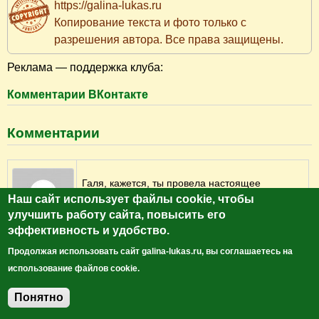
https://galina-lukas.ru
Копирование текста и фото только с
разрешения автора. Все права защищены.
Реклама — поддержка клуба:
Комментарии ВКонтакте
Комментарии
Галя, кажется, ты провела настоящее
Наш сайт использует файлы cookie, чтобы
интернет-исследования - собрала
улучшить работу сайта, повысить его
замечательный материал о Сочи. С большой
эффективность и удобство.
теплотой вспоминаю Адлер и небольшую
Татьяна
деревеньку Гантиади между Адлером и Сочи,
Продолжая использовать сайт galina-lukas.ru, вы соглашаетесь на
02.02.14 18:51
где мы отдыхали с родителями. В советское
использование файлов cookie.
#1
время все ездили отдыхать только туда!
Понятно
Радует, что есть и хорошие отзывы о Сочи, Адлере. Каждый
Добавить комментарий
оценивает вещи своей меркой. Уверена, что по-доброму