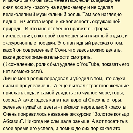
И можно было бы засомневаться, если Владимир не
снял всю эту красоту на видеокамеру и не сделал
великолепный музыкальный ролик. Там все наглядно
видно - и чистота моря, и живописность окружающей
природы. И что мне особенно нравится - форма
путешествия, в которой совмещены и пляжный отдых, и
экскурсионные поездки. Это наглядный рассказ о том,
какой он современный Сочи, что здесь можно делать,
какие достопримечательности смотреть.
(К сожалению, ролик был удалён с YouTube, показать его
нет возможности).
Лично меня ролик порадовал и убедил в том, что слухи
сильно преувеличены. А еще вызвал страстное желание
приехать сюда и самой увидеть это чудное море, горы,
озера. А какая здесь канатная дорога! Снежные горы,
зеленые лужайки, цветы - пейзажи нереальной красоты.
Очень понравилось название экскурсии "Золотое кольцо
Абхазии". Никогда не слышала раньше. А вот посетить в
свое время его успела, и помню до сих пор какая это