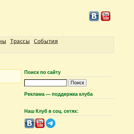
аны
Трассы
События
Поиск по сайту
П
о
Реклама — поддержка клуба
и
с
Наш Клуб в соц. сетях:
к