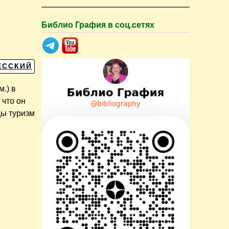
Библио Графия в соц.сетях
ЕССКИЙ
м.) в
 что он
ды туризм