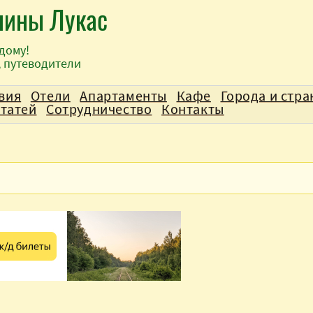
лины Лукас
дому!
, путеводители
вия
Отели
Апартаменты
Кафе
Города и стр
статей
Сотрудничество
Контакты